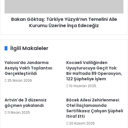
Kurumu
Üzerine
İnşa
Edeceğiz
Bakan Göktaş: Türkiye Yüzyılı’nın Temelini Aile
Kurumu Üzerine İnşa Edeceğiz
İlgili Makaleler
Yalova’da Jandarma
Kocaeli Valiliğinden
Asayiş Vakfı Toplantısı
Uyuşturucuya Geçit Yok:
Gerçekleştirildi
Bir Haftada 89 Operasyon,
122 Şüpheliye İşlem
25 Nisan 2026
10 Haziran 2025
Artvin'de 3 düzensiz
Böcek Ailesi Zehirlenmesi:
göçmen yakalandı
Otel İlaçlamasında
Sertifikasız Çalışan Şüpheli
11 Nisan 2025
İtiraf Etti
20 Kasım 2025