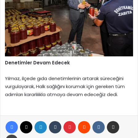
Denetimler Devam Edecek
Yılmaz, ilçede gıda denetimlerinin artarak süreceğini
vurgulayarak, Halk sağlığını korumak için gereken tüm
adımları kararlılıkla atmaya devam edeceğiz dedi.
Facebook
X
LinkedIn
Tumblr
Pinterest
Reddit
VKontakte
E-Posta ile paylaş
Yazdır