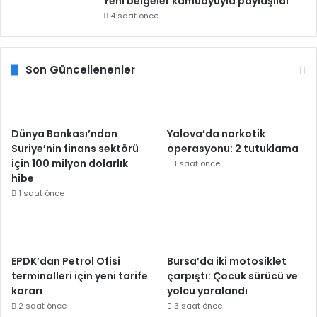
Yeni belgeler kamuoyuyla paylaşıldı
4 saat önce
Son Güncellenenler
Dünya Bankası’ndan
Yalova’da narkotik
Suriye’nin finans sektörü
operasyonu: 2 tutuklama
için 100 milyon dolarlık
1 saat önce
hibe
1 saat önce
EPDK’dan Petrol Ofisi
Bursa’da iki motosiklet
terminalleri için yeni tarife
çarpıştı: Çocuk sürücü ve
kararı
yolcu yaralandı
2 saat önce
3 saat önce