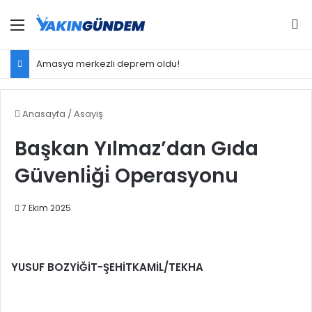
Menü
Ar
Amasya merkezli deprem oldu!
Anasayfa
/
Asayiş
Başkan Yılmaz’dan Gıda
Güvenli̇ği̇ Operasyonu
7 Ekim 2025
YUSUF BOZYİĞİT-ŞEHİTKAMİL/TEKHA