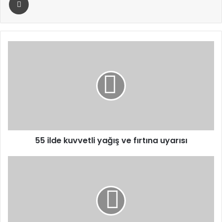
55
ilde
kuvvetli
yağış
ve
fırtına
uyarısı
55 ilde kuvvetli yağış ve fırtına uyarısı
Bakan
Göktaş:
Türkiye
Yüzyılı’nın
Temelini
Aile