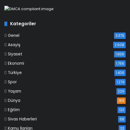
Kategoriler
Genel
3.379
Asayiş
2.608
Siyaset
1.956
Ekonomi
1.766
Türkiye
1.406
Spor
1.274
Yaşam
229
Dünya
189
Eğitim
123
Sivas Haberleri
68
Kamu İlanları
33