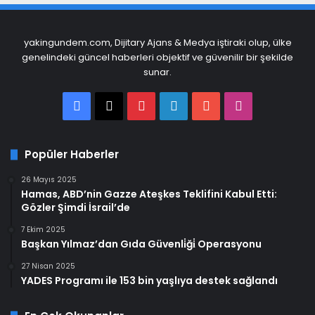
yakingundem.com, Dijitary Ajans & Medya iştiraki olup, ülke
genelindeki güncel haberleri objektif ve güvenilir bir şekilde
sunar.
Facebook
X
Pinterest
LinkedIn
YouTube
Instagram
Popüler Haberler
26 Mayıs 2025
Hamas, ABD’nin Gazze Ateşkes Teklifini Kabul Etti:
Gözler Şimdi İsrail’de
7 Ekim 2025
Başkan Yılmaz’dan Gıda Güvenli̇ği̇ Operasyonu
27 Nisan 2025
YADES Programı ile 153 bin yaşlıya destek sağlandı