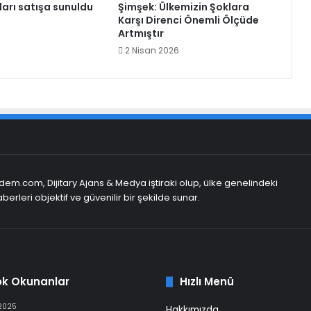
arı satışa sunuldu
Şimşek: Ülkemizin Şoklara
Karşı Direnci Önemli Ölçüde
Artmıştır
2 Nisan 2026
em.com, Dijitary Ajans & Medya iştiraki olup, ülke genelindeki
berleri objektif ve güvenilir bir şekilde sunar.
ok Okunanlar
Hızlı Menü
 2025
Hakkımızda