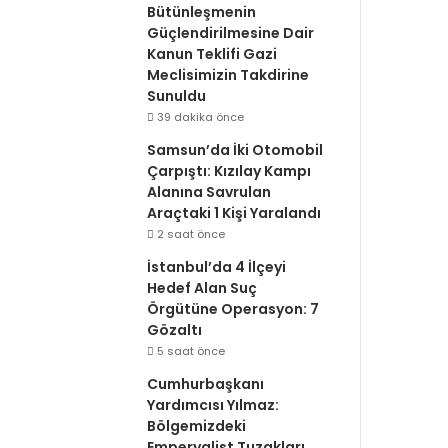
Bütünleşmenin
Güçlendirilmesine Dair
Kanun Teklifi Gazi
Meclisimizin Takdirine
Sunuldu
39 dakika önce
Samsun’da İki Otomobil
Çarpıştı: Kızılay Kampı
Alanına Savrulan
Araçtaki 1 Kişi Yaralandı
2 saat önce
İstanbul’da 4 İlçeyi
Hedef Alan Suç
Örgütüne Operasyon: 7
Gözaltı
5 saat önce
Cumhurbaşkanı
Yardımcısı Yılmaz:
Bölgemizdeki
Emperyalist Tuzakları