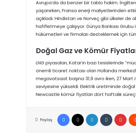
Avrupa’da da benzer bir tablo hakim. İngiltere
yaşanırken, Fransa enerji maliyetlerinden etk
açıkladı. Hindistan ve Norveç gibi ülkeler de a
hafifletmeye çalışıyor. Dünya Bankası Grubu is
hükümetleri ve firmaları desteklemek için tü
Doğal Gaz ve Kömür Fiyatlar
LNG piyasaları, Katar’ın bazı tesislerinde “mü
önemli ticaret noktası olan Hollanda merkezli
megavatsaat başına 31,9 avro iken, 27 Mart it
seviyesine yükseldi. Elektrik üretiminde doğ
Newcastle kömür fiyatları dört haftalık süreç
Facebook
X
LinkedIn
Tumblr
Pinte
Paylaş