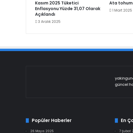
Kasım 2025 Tüketici
Ata tohuml
Enflasyonu Yüzde 31,07 Olarak
1 Mart 2025
Açıklandı
3 Aralık 2025
yakingund
güncel ha
Popüler Haberler
En Ç
26 Mayıs 2025
7 Şubat