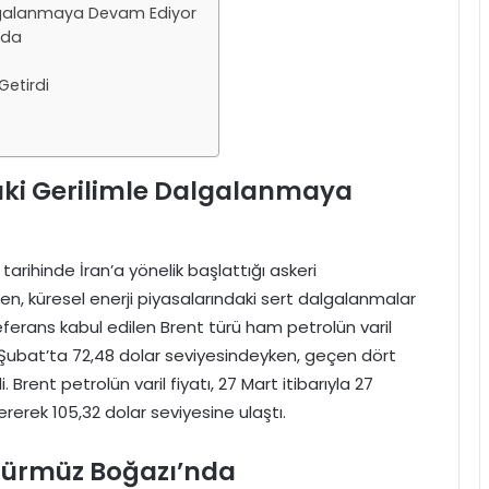
Dalgalanmaya Devam Ediyor
nda
Getirdi
daki Gerilimle Dalgalanmaya
t tarihinde İran’a yönelik başlattığı askeri
n, küresel enerji piyasalarındaki sert dalgalanmalar
referans kabul edilen Brent türü ham petrolün varil
 Şubat’ta 72,48 dolar seviyesindeyken, geçen dört
. Brent petrolün varil fiyatı, 27 Mart itibarıyla 27
rerek 105,32 dolar seviyesine ulaştı.
 Hürmüz Boğazı’nda