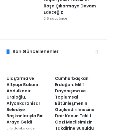
Boşa Çıkarmaya Devam
Edeceğiz
6 saat önce
Son Güncellenenler
Ulaştırma ve
Cumhurbaşkanı
Altyapı Bakanı
Erdoğan: Millî
Abdulkadir
Dayanışma ve
Uraloğlu,
Toplumsal
Afyonkarahisar
Bütünleşmenin
Belediye
Güçlendirilmesine
Başkanlarıyla Bir
Dair Kanun Teklifi
Araya Geldi
Gazi Meclisimizin
Takdirine Sunuldu
15 dakika önce