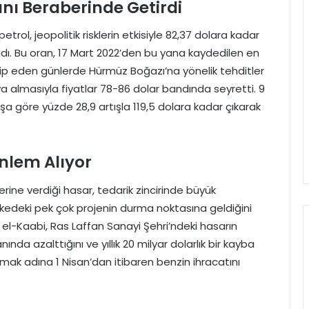
rını Beraberinde Getirdi
petrol, jeopolitik risklerin etkisiyle 82,37 dolara kadar
dı. Bu oran, 17 Mart 2022’den bu yana kaydedilen en
akip eden günlerde Hürmüz Boğazı’na yönelik tehditler
ıya almasıyla fiyatlar 78-86 dolar bandında seyretti. 9
şa göre yüzde 28,9 artışla 119,5 dolara kadar çıkarak
Önlem Alıyor
rine verdiği hasar, tedarik zincirinde büyük
 ülkedeki pek çok projenin durma noktasına geldiğini
e el-Kaabi, Ras Laffan Sanayi Şehri’ndeki hasarın
nda azalttığını ve yıllık 20 milyar dolarlık bir kayba
rumak adına 1 Nisan’dan itibaren benzin ihracatını