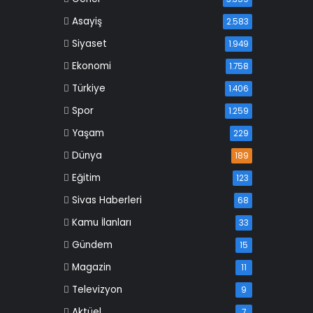
Asayiş
2.583
Siyaset
1.949
Ekonomi
1.758
Türkiye
1.406
Spor
1.259
Yaşam
229
Dünya
189
Eğitim
123
Sivas Haberleri
68
Kamu İlanları
33
Gündem
15
Magazin
11
Televizyon
9
Aktüel
7