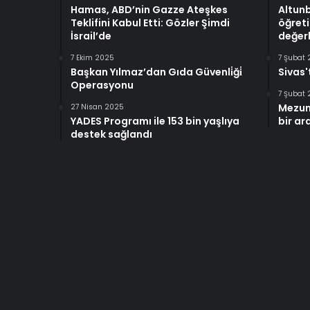
Hamas, ABD’nin Gazze Ateşkes
Altun
Teklifini Kabul Etti: Gözler Şimdi
öğreti
İsrail’de
değerl
7 Ekim 2025
7 Şubat
Başkan Yılmaz’dan Gıda Güvenli̇ği̇
Sivas'
Operasyonu
7 Şubat
Mezun
27 Nisan 2025
YADES Programı ile 153 bin yaşlıya
bir ar
destek sağlandı