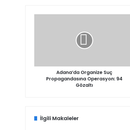
Adana’da
Organize
Suç
Propagandasına
Operasyon:
94
Gözaltı
Adana’da Organize Suç
Propagandasına Operasyon: 94
Gözaltı
İlgili Makaleler