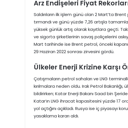
Arz Endişeleri Fiyat Rekorla
Saldırıların ilk işlem günü olan 2 Mart’ta Brent 
tırmandı ve günü yüzde 7,26 artışla tamamla
yüksek günlük artış olarak kayıtlara geçti. T
ve sigorta şirketlerinin savaş poliçelerini ask
Mart tarihinde ise Brent petrol, önceki kapanı
29 Haziran 2022 sonrası zirvesini gördü.
Ülkeler Enerji Krizine Karşı 
Çatışmaların petrol sahaları ve LNG terminalle
kırılmalara neden oldu. Irak Petrol Bakanlığı,
bildirirken; Katar Enerji Bakanı Saad bin Şerid
Katar’ın LNG ihracat kapasitesini yüzde 17 oranı
yol açtığını açıkladı. Rusya ise iç piyasayı ko
yasaklama kararı aldı.