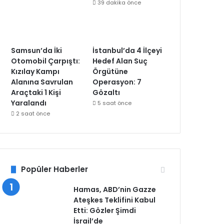
39 dakika önce
Samsun’da İki
İstanbul’da 4 İlçeyi
Otomobil Çarpıştı:
Hedef Alan Suç
Kızılay Kampı
Örgütüne
Alanına Savrulan
Operasyon: 7
Araçtaki 1 Kişi
Gözaltı
Yaralandı
5 saat önce
2 saat önce
Popüler Haberler
Hamas, ABD’nin Gazze
Ateşkes Teklifini Kabul
Etti: Gözler Şimdi
İsrail’de