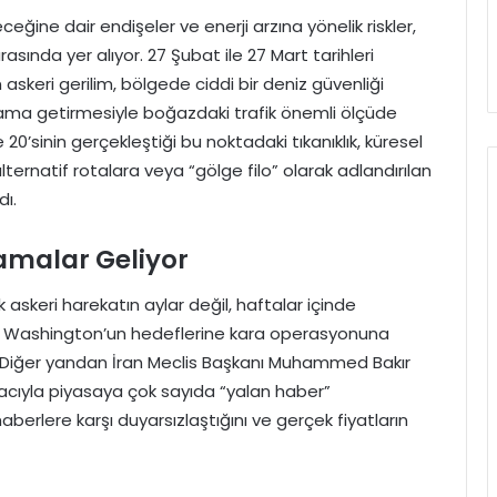
eğine dair endişeler ve enerji arzına yönelik riskler,
rasında yer alıyor. 27 Şubat ile 27 Mart tarihleri
 askeri gerilim, bölgede ciddi bir deniz güvenliği
sıtlama getirmesiyle boğazdaki trafik önemli ölçüde
 20’sinin gerçekleştiği bu noktadaki tıkanıklık, küresel
lternatif rotalara veya “gölge filo” olarak adlandırılan
dı.
lamalar Geliyor
k askeri harekatın aylar değil, haftalar içinde
 Washington’un hedeflerine kara operasyonuna
. Diğer yandan İran Meclis Başkanı Muhammed Bakır
macıyla piyasaya çok sayıda “yalan haber”
aberlere karşı duyarsızlaştığını ve gerçek fiyatların