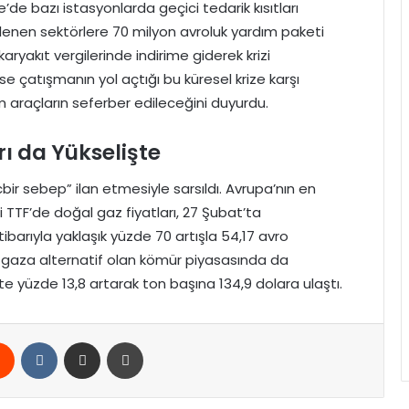
’de bazı istasyonlarda geçici tedarik kısıtları
ilenen sektörlere 70 milyon avroluk yardım paketi
karyakıt vergilerinde indirime giderek krizi
e çatışmanın yol açtığı bu küresel krize karşı
m araçların seferber edileceğini duyurdu.
ı da Yükselişte
cbir sebep” ilan etmesiyle sarsıldı. Avrupa’nın en
 TTF’de doğal gaz fiyatları, 27 Şubat’ta
ibarıyla yaklaşık yüzde 70 artışla 54,17 avro
al gaza alternatif olan kömür piyasasında da
te yüzde 13,8 artarak ton başına 134,9 dolara ulaştı.
rest
Reddit
VKontakte
E-Posta ile paylaş
Yazdır