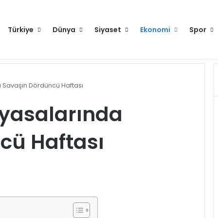
Türkiye
Dünya
Siyaset
Ekonomi
Spor
Anahtar Parti Genel Başkanı Yavuz Ağıralioğlu, Saadet Partisi Genel Başkanı Mahmut Arıkan'ı ağırladı
Hakkımızda
Künye
Gi
da Savaşın Dördüncü Haftası
Piyasalarında
cü Haftası