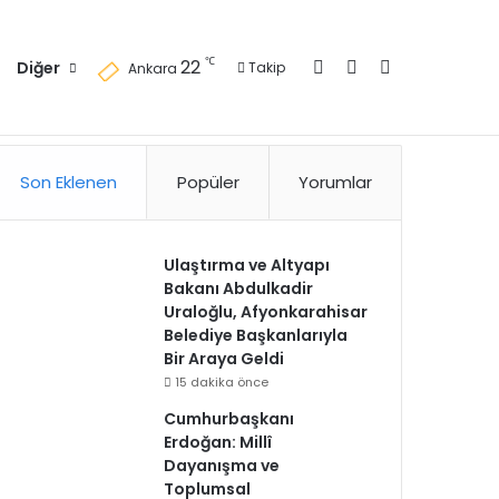
Kayıt Ol
Kenar Bölmesi
Arama yap ..
℃
22
Diğer
Takip
Ankara
zlilik Politikası
Kullanım Politikası
Reklam
İletişim
Son Eklenen
Popüler
Yorumlar
Ulaştırma ve Altyapı
Bakanı Abdulkadir
Uraloğlu, Afyonkarahisar
Belediye Başkanlarıyla
Bir Araya Geldi
15 dakika önce
Cumhurbaşkanı
Erdoğan: Millî
Dayanışma ve
Toplumsal