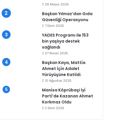
26 Mayıs 2025
Başkan Yılmaz’dan Gıda
Güvenli̇ği̇ Operasyonu
7 Ekim 2025
YADES Programı ile 153
bin yaşlıya destek
sağlandı
27 Nisan 2025
Başkan Kaya, Matti̇a
Ahmet İçi̇n Adalet
Yürüyüşüne Katildi.
10 Ağustos 2025
Mani̇sa Köprübaşi İyi̇
Parti̇’de Kazanan Ahmet
Korkmaz Oldu
2 Ekim 2025