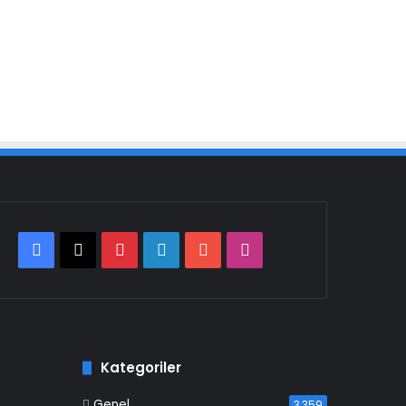
Facebook
X
Pinterest
LinkedIn
YouTube
Instagram
Kategoriler
Genel
3.359