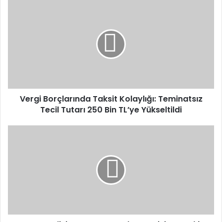
Vergi
Borçlarında
Taksit
Kolaylığı:
Teminatsız
Tecil
Tutarı
250
Bin
TL’ye
Vergi Borçlarında Taksit Kolaylığı: Teminatsız
Yükseltildi
Tecil Tutarı 250 Bin TL’ye Yükseltildi
HBB
Meclisi
Temmuz
Ayında
Su
Krizi
ve
Yetki
Gündemiyle