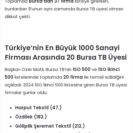
Toplamda
Bursa’dan 37 firma
listeye girerken,
bunlardan 9’unun aynı zamanda Bursa TB üyesi olması
dikkat çekti.
Türkiye’nin En Büyük 1000 Sanayi
Firması Arasında 20 Bursa TB Üyesi
Başkan Özer Matlı, Bursa TB’nin
İSO 500
ve
İSO İkinci
500
listelerinde toplamda
20 firma
ile temsil edildiğini
açıkladı. 2024 İSO İkinci 500 listesine giren Bursa TB üyesi
firmalar şunlar oldu:
Harput Tekstil (47.)
Özdilek (182.)
Göliplik Şeremet Tekstil (212.)