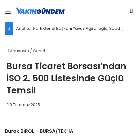
Menü
Ar
Anahtar Parti Genel Başkanı Yavuz Ağıralioğlu, Saadet Partisi Genel Başkanı Mahmut Arıkan'ı ağırladı
Anasayfa
/
Genel
Bursa Ticaret Borsası’ndan
İSO 2. 500 Listesinde Güçlü
Temsil
9 Temmuz 2025
Burak BİROL – BURSA/TEKHA