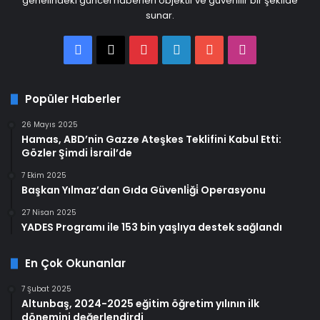
genelindeki güncel haberleri objektif ve güvenilir bir şekilde
sunar.
Facebook
X
Pinterest
LinkedIn
YouTube
Instagram
Popüler Haberler
26 Mayıs 2025
Hamas, ABD’nin Gazze Ateşkes Teklifini Kabul Etti:
Gözler Şimdi İsrail’de
7 Ekim 2025
Başkan Yılmaz’dan Gıda Güvenli̇ği̇ Operasyonu
27 Nisan 2025
YADES Programı ile 153 bin yaşlıya destek sağlandı
En Çok Okunanlar
7 Şubat 2025
Altunbaş, 2024-2025 eğitim öğretim yılının ilk
dönemini değerlendirdi