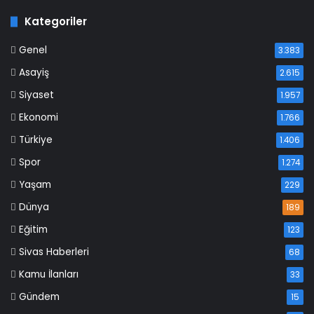
Kategoriler
Genel
3.383
Asayiş
2.615
Siyaset
1.957
Ekonomi
1.766
Türkiye
1.406
Spor
1.274
Yaşam
229
Dünya
189
Eğitim
123
Sivas Haberleri
68
Kamu İlanları
33
Gündem
15