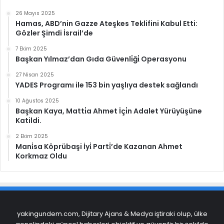
26 Mayıs 2025
Hamas, ABD’nin Gazze Ateşkes Teklifini Kabul Etti:
Gözler Şimdi İsrail’de
7 Ekim 2025
Başkan Yılmaz’dan Gıda Güvenli̇ği̇ Operasyonu
27 Nisan 2025
YADES Programı ile 153 bin yaşlıya destek sağlandı
10 Ağustos 2025
Başkan Kaya, Matti̇a Ahmet İçi̇n Adalet Yürüyüşüne
Katildi.
2 Ekim 2025
Mani̇sa Köprübaşi İyi̇ Parti̇’de Kazanan Ahmet
Korkmaz Oldu
yakingundem.com, Dijitary Ajans & Medya iştiraki olup, ülke