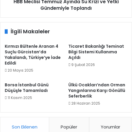
Toplandı
HBB Meclisi Temmuz Ayında Su Krizi ve Yetki
Gündemiyle Toplandı
İlgili Makaleler
Kırmızı Bültenle Aranan 4
Ticaret Bakanlığı Teminat
Suçlu Gürcistan’da
Bilgi Sistemi Kullanıma
Yakalandı, Türkiye’ye İade
Açıldı
Edildi
9 Şubat 2026
20 Mayıs 2025
Borsa İstanbul Günü
Ülkü Ocakları’ndan Orman
Düşüşle Tamamladı
Yangınlarına Karşı Gönüllü
Seferberlik
11 Kasım 2025
28 Haziran 2025
Son Eklenen
Popüler
Yorumlar