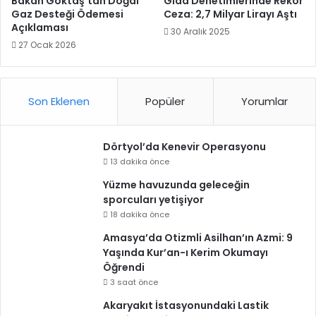
Bakan Göktaş’tan Doğal
Gıda Denetimlerinde Rekor
Gaz Desteği Ödemesi
Ceza: 2,7 Milyar Lirayı Aştı
Açıklaması
30 Aralık 2025
27 Ocak 2026
Son Eklenen
Popüler
Yorumlar
Dörtyol’da Kenevir Operasyonu
13 dakika önce
Yüzme havuzunda geleceğin
sporcuları yetişiyor
18 dakika önce
Amasya’da Otizmli Asilhan’ın Azmi: 9
Yaşında Kur’an-ı Kerim Okumayı
Öğrendi
3 saat önce
Akaryakıt İstasyonundaki Lastik