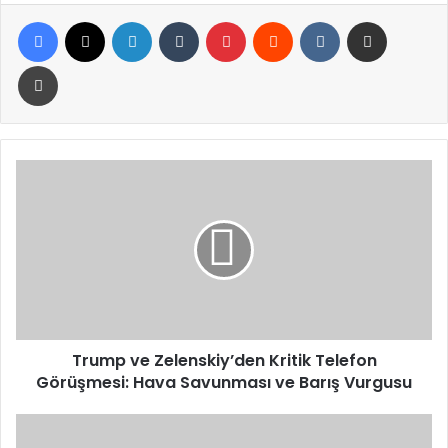
Facebook
X
LinkedIn
Tumblr
Pinterest
Reddit
VKontakte
E-Posta ile paylaş
Yazdır
Trump
ve
Zelenskiy’den
Kritik
Telefon
Görüşmesi:
Hava
Savunması
ve
Barış
Trump ve Zelenskiy’den Kritik Telefon
Vurgusu
Görüşmesi: Hava Savunması ve Barış Vurgusu
Gelibolu’ya
okçulukda