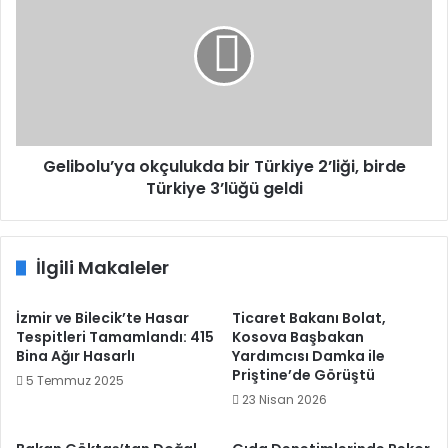
bir
Türkiye
2’liği,
birde
Türkiye
3’lüğü
geldi
Gelibolu’ya okçulukda bir Türkiye 2’liği, birde
Türkiye 3’lüğü geldi
İlgili Makaleler
İzmir ve Bilecik’te Hasar
Ticaret Bakanı Bolat,
Tespitleri Tamamlandı: 415
Kosova Başbakan
Bina Ağır Hasarlı
Yardımcısı Damka ile
Priştine’de Görüştü
5 Temmuz 2025
23 Nisan 2026