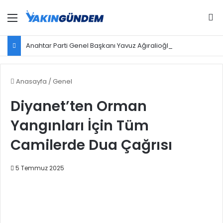
Menü
Ar
Anahtar Parti Genel Başkanı Yavuz Ağıralioğlu, Saadet Partisi Genel Başkanı Mahmut Arıkan'ı ağırladı
Anasayfa
/
Genel
Diyanet’ten Orman
Yangınları İçin Tüm
Camilerde Dua Çağrısı
5 Temmuz 2025