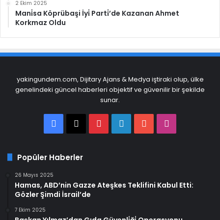
2 Ekim 2025
Mani̇sa Köprübaşi İyi̇ Parti̇’de Kazanan Ahmet
Korkmaz Oldu
yakingundem.com, Dijitary Ajans & Medya iştiraki olup, ülke
genelindeki güncel haberleri objektif ve güvenilir bir şekilde
sunar.
Facebook
X
Pinterest
LinkedIn
YouTube
Instagram
Popüler Haberler
26 Mayıs 2025
Hamas, ABD’nin Gazze Ateşkes Teklifini Kabul Etti:
Gözler Şimdi İsrail’de
7 Ekim 2025
Başkan Yılmaz’dan Gıda Güvenli̇ği̇ Operasyonu