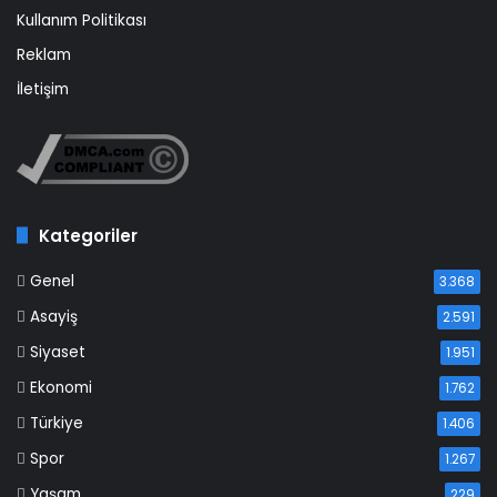
Kullanım Politikası
Reklam
İletişim
Kategoriler
Genel
3.368
Asayiş
2.591
Siyaset
1.951
Ekonomi
1.762
Türkiye
1.406
Spor
1.267
Yaşam
229