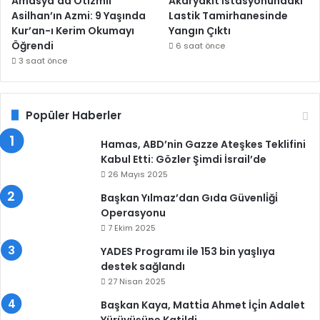
Amasya’da Otizmli
Akaryakıt İstasyonundaki
Asilhan’ın Azmi: 9 Yaşında
Lastik Tamirhanesinde
Kur’an-ı Kerim Okumayı
Yangın Çıktı
Öğrendi
6 saat önce
3 saat önce
Popüler Haberler
Hamas, ABD’nin Gazze Ateşkes Teklifini
Kabul Etti: Gözler Şimdi İsrail’de
26 Mayıs 2025
Başkan Yılmaz’dan Gıda Güvenli̇ği̇
Operasyonu
7 Ekim 2025
YADES Programı ile 153 bin yaşlıya
destek sağlandı
27 Nisan 2025
Başkan Kaya, Matti̇a Ahmet İçi̇n Adalet
Yürüyüşüne Katildi.