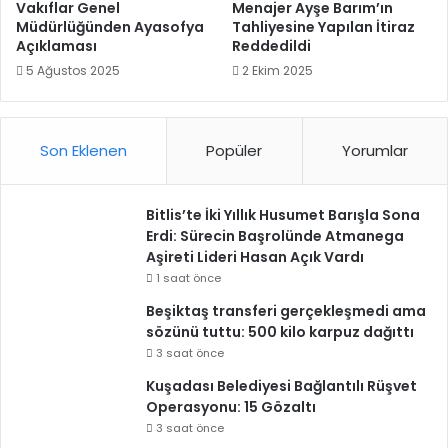
Vakıflar Genel
Menajer Ayşe Barım’ın
Müdürlüğünden Ayasofya
Tahliyesine Yapılan İtiraz
Açıklaması
Reddedildi
5 Ağustos 2025
2 Ekim 2025
Son Eklenen
Popüler
Yorumlar
Bitlis’te İki Yıllık Husumet Barışla Sona
Erdi: Sürecin Başrolünde Atmanega
Aşireti Lideri Hasan Açık Vardı
1 saat önce
Beşiktaş transferi gerçekleşmedi ama
sözünü tuttu: 500 kilo karpuz dağıttı
3 saat önce
Kuşadası Belediyesi Bağlantılı Rüşvet
Operasyonu: 15 Gözaltı
3 saat önce