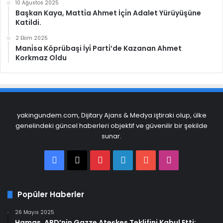
10 Ağustos 2025
Başkan Kaya, Matti̇a Ahmet İçi̇n Adalet Yürüyüşüne
Katildi.
2 Ekim 2025
Mani̇sa Köprübaşi İyi̇ Parti̇’de Kazanan Ahmet
Korkmaz Oldu
yakingundem.com, Dijitary Ajans & Medya iştiraki olup, ülke
genelindeki güncel haberleri objektif ve güvenilir bir şekilde
sunar.
Facebook
X
Pinterest
LinkedIn
YouTube
Instagram
Popüler Haberler
26 Mayıs 2025
Hamas, ABD’nin Gazze Ateşkes Teklifini Kabul Etti: