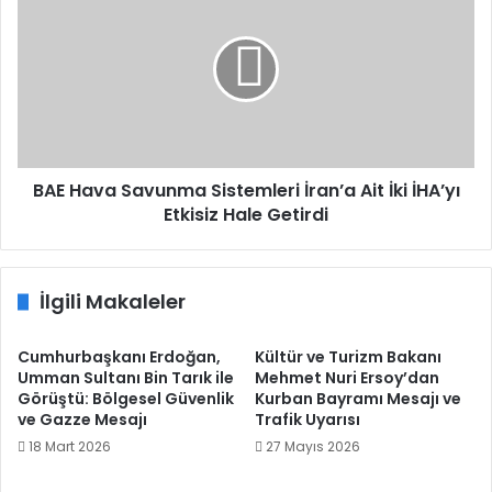
Hava
Savunma
Sistemleri
İran’a
Ait
İki
İHA’yı
Etkisiz
Hale
BAE Hava Savunma Sistemleri İran’a Ait İki İHA’yı
Getirdi
Etkisiz Hale Getirdi
İlgili Makaleler
Cumhurbaşkanı Erdoğan,
Kültür ve Turizm Bakanı
Umman Sultanı Bin Tarık ile
Mehmet Nuri Ersoy’dan
Görüştü: Bölgesel Güvenlik
Kurban Bayramı Mesajı ve
ve Gazze Mesajı
Trafik Uyarısı
18 Mart 2026
27 Mayıs 2026