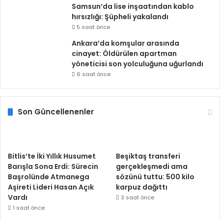
Samsun’da lise inşaatından kablo
hırsızlığı: Şüpheli yakalandı
5 saat önce
Ankara’da komşular arasında
cinayet: Öldürülen apartman
yöneticisi son yolculuğuna uğurlandı
6 saat önce
Son Güncellenenler
Bitlis’te İki Yıllık Husumet
Beşiktaş transferi
Barışla Sona Erdi: Sürecin
gerçekleşmedi ama
Başrolünde Atmanega
sözünü tuttu: 500 kilo
Aşireti Lideri Hasan Açık
karpuz dağıttı
Vardı
3 saat önce
1 saat önce