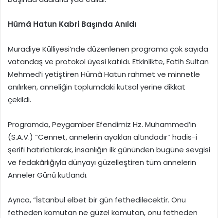
Hümâ Hatun Kabri Başında Anıldı
Muradiye Külliyesi’nde düzenlenen programa çok sayıda
vatandaş ve protokol üyesi katıldı. Etkinlikte, Fatih Sultan
Mehmed’i yetiştiren Hümâ Hatun rahmet ve minnetle
anılırken, anneliğin toplumdaki kutsal yerine dikkat
çekildi.
Programda, Peygamber Efendimiz Hz. Muhammed’in
(S.A.V.) “Cennet, annelerin ayakları altındadır” hadis-i
şerifi hatırlatılarak, insanlığın ilk gününden bugüne sevgisi
ve fedakârlığıyla dünyayı güzelleştiren tüm annelerin
Anneler Günü kutlandı.
Ayrıca, “İstanbul elbet bir gün fethedilecektir. Onu
fetheden komutan ne güzel komutan, onu fetheden