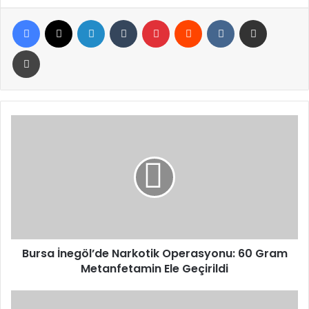
Facebook
X
LinkedIn
Tumblr
Pinterest
Reddit
VKontakte
E-Posta ile paylaş
Yazdır
Bursa
İnegöl’de
Narkotik
Operasyonu:
60
Gram
Metanfetamin
Ele
Geçirildi
Bursa İnegöl’de Narkotik Operasyonu: 60 Gram
Metanfetamin Ele Geçirildi
BAE