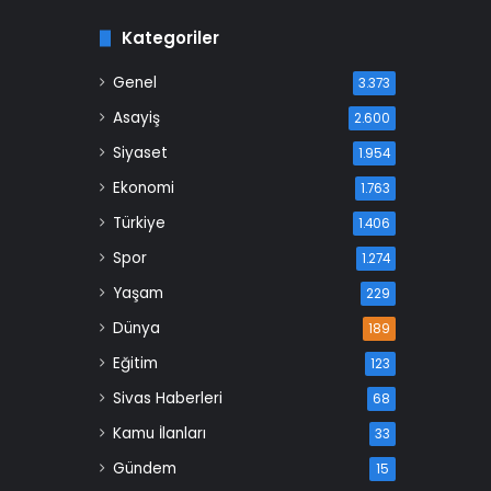
Kategoriler
Genel
3.373
Asayiş
2.600
Siyaset
1.954
Ekonomi
1.763
Türkiye
1.406
Spor
1.274
Yaşam
229
Dünya
189
Eğitim
123
Sivas Haberleri
68
Kamu İlanları
33
Gündem
15