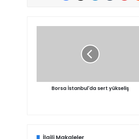
Borsa
İstanbul'da
sert
yükseliş
Borsa İstanbul'da sert yükseliş
İlgili Makaleler