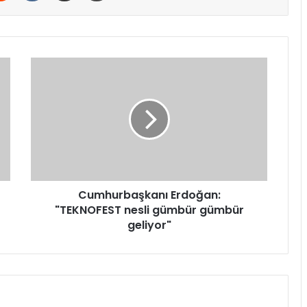
Cumhurbaşkanı
Erdoğan:
"TEKNOFEST
nesli
gümbür
gümbür
geliyor"
Cumhurbaşkanı Erdoğan:
"TEKNOFEST nesli gümbür gümbür
geliyor"