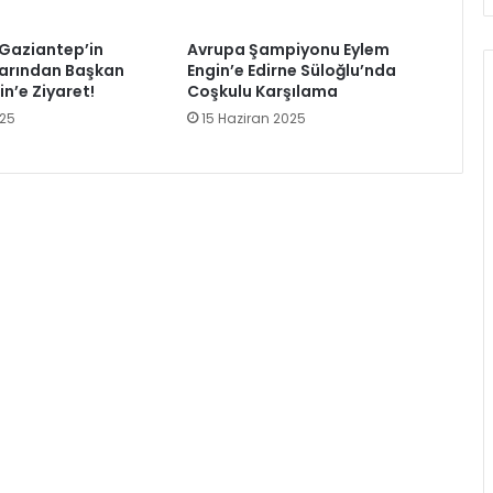
 Gaziantep’in
Avrupa Şampiyonu Eylem
arından Başkan
Engin’e Edirne Süloğlu’nda
n’e Ziyaret!
Coşkulu Karşılama
025
15 Haziran 2025