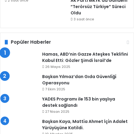
AK Parti MKYK’da Gündem
2 saat önce
“Terörsüz Türkiye” Süreci
Oldu
3 saat önce
Popüler Haberler
Hamas, ABD’nin Gazze Ateşkes Teklifini
Kabul Etti: Gözler Şimdi İsrail’de
26 Mayıs 2025
Başkan Yılmaz’dan Gıda Güvenli̇ği̇
Operasyonu
7 Ekim 2025
YADES Programı ile 153 bin yaşlıya
destek sağlandı
27 Nisan 2025
Başkan Kaya, Matti̇a Ahmet İçi̇n Adalet
Yürüyüşüne Katildi.