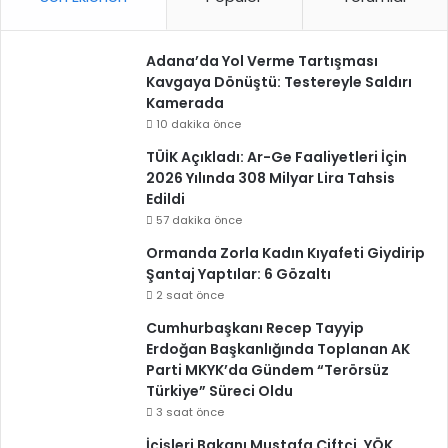
Adana’da Yol Verme Tartışması
Kavgaya Dönüştü: Testereyle Saldırı
Kamerada
10 dakika önce
TÜİK Açıkladı: Ar-Ge Faaliyetleri İçin
2026 Yılında 308 Milyar Lira Tahsis
Edildi
57 dakika önce
Ormanda Zorla Kadın Kıyafeti Giydirip
Şantaj Yaptılar: 6 Gözaltı
2 saat önce
Cumhurbaşkanı Recep Tayyip
Erdoğan Başkanlığında Toplanan AK
Parti MKYK’da Gündem “Terörsüz
Türkiye” Süreci Oldu
3 saat önce
İçişleri Bakanı Mustafa Çiftçi, YÖK