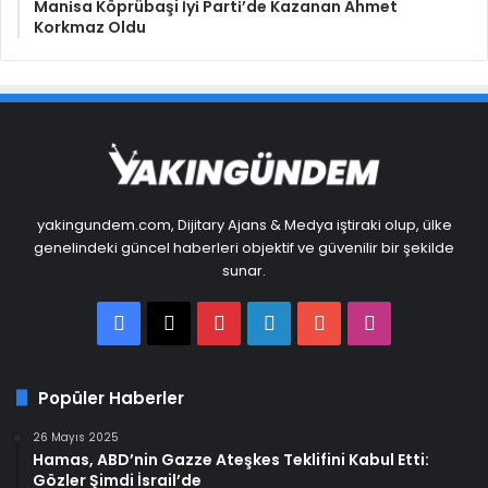
Mani̇sa Köprübaşi İyi̇ Parti̇’de Kazanan Ahmet
Korkmaz Oldu
yakingundem.com, Dijitary Ajans & Medya iştiraki olup, ülke
genelindeki güncel haberleri objektif ve güvenilir bir şekilde
sunar.
Facebook
X
Pinterest
LinkedIn
YouTube
Instagram
Popüler Haberler
26 Mayıs 2025
Hamas, ABD’nin Gazze Ateşkes Teklifini Kabul Etti:
Gözler Şimdi İsrail’de