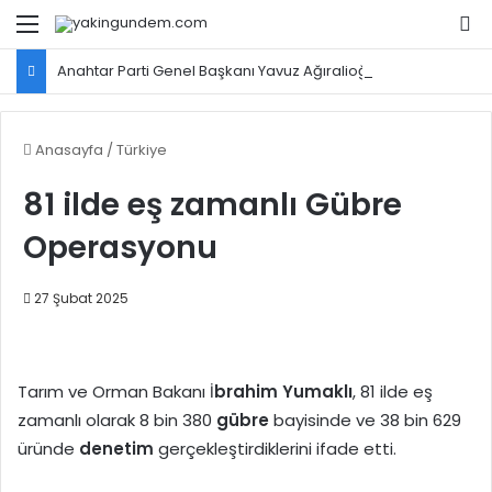
Menü
Ar
Anahtar Parti Genel Başkanı Yavuz Ağıralioğlu, Saadet Partisi Genel Başkanı Mahmut Arıkan'ı ağırladı
Anasayfa
/
Türkiye
81 ilde eş zamanlı Gübre
Operasyonu
27 Şubat 2025
Tarım ve Orman Bakanı İ
brahim Yumaklı
, 81 ilde eş
zamanlı olarak 8 bin 380
gübre
bayisinde ve 38 bin 629
üründe
denetim
gerçekleştirdiklerini ifade etti.