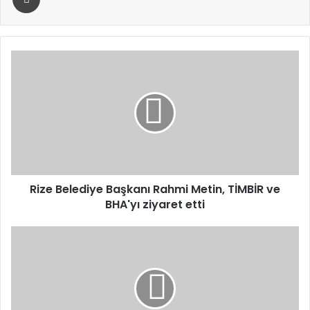
Rize
Belediye
Başkanı
Rahmi
Metin,
TİMBİR
ve
BHA'yı
ziyaret
etti
Rize Belediye Başkanı Rahmi Metin, TİMBİR ve
BHA'yı ziyaret etti
Ebeveynler
için
Dijital
Farkındalık
Atölyesi