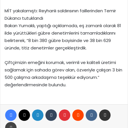
MİT yakalamıştı: Reyhanlı saldırısının faillerinden Temir
Dükancı tutuklandı
Bakan Yumaklı, yaptığı açıklamada, eş zamanlı olarak 81
ilde yürüttükleri gübre denetimlerini tamamladıklarını
belirterek, “8 bin 380 gübre bayisinde ve 38 bin 629
üründe, titiz denetimler gerçekleştirdik.
Çiftçimizin emeğini korumak, verimli ve kaliteli üretimi
sağlamak için sahada görev alan, özveriyle çalışan 3 bin
500 çalışma arkadaşıma teşekkür ediyorum.”
değerlendirmesinde bulundu.​
Facebook
X
LinkedIn
Tumblr
Pinterest
Reddit
VKontakte
E-Posta ile paylaş
Yazdır