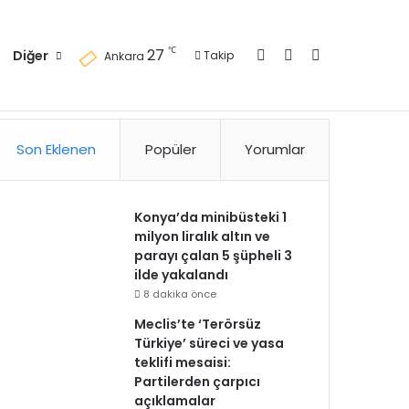
Kayıt Ol
Kenar Bölmesi
Arama yap ..
℃
27
Diğer
Takip
Ankara
zlilik Politikası
Kullanım Politikası
Reklam
İletişim
Son Eklenen
Popüler
Yorumlar
Konya’da minibüsteki 1
milyon liralık altın ve
parayı çalan 5 şüpheli 3
ilde yakalandı
8 dakika önce
Meclis’te ‘Terörsüz
Türkiye’ süreci ve yasa
teklifi mesaisi:
Partilerden çarpıcı
açıklamalar