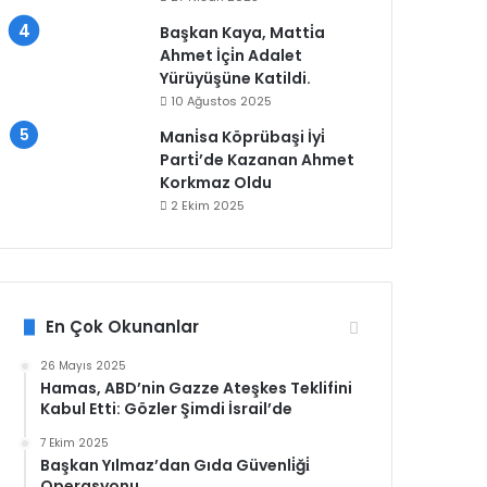
Başkan Kaya, Matti̇a
Ahmet İçi̇n Adalet
Yürüyüşüne Katildi.
10 Ağustos 2025
Mani̇sa Köprübaşi İyi̇
Parti̇’de Kazanan Ahmet
Korkmaz Oldu
2 Ekim 2025
En Çok Okunanlar
26 Mayıs 2025
Hamas, ABD’nin Gazze Ateşkes Teklifini
Kabul Etti: Gözler Şimdi İsrail’de
7 Ekim 2025
Başkan Yılmaz’dan Gıda Güvenli̇ği̇
Operasyonu