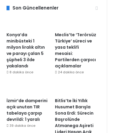
Son Güncellenenler
Konya’da
Meclis’te ‘Terörsüz
minibüsteki 1
Türkiye’ süreci ve
milyon liralık altın
yasa teklifi
ve parayı çalan 5
mesaisi:
şüpheli 3 ilde
Partilerden çarpıcı
yakalandı
açıklamalar
8 dakika önce
24 dakika önce
İzmir’de damperini
Bitlis’te İki Yıllık
açık unutan TIR
Husumet Barışla
tabelaya çarpıp
Sona Erdi: Sürecin
devrildi: 1 yaralı
Başrolünde
Atmanega Aşireti
39 dakika önce
Lideri Hasan Açık