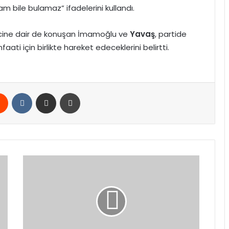
 bile bulamaz” ifadelerini kullandı.
cine dair de konuşan İmamoğlu ve
Yavaş
, partide
ti için birlikte hareket edeceklerini belirtti.
rest
Reddit
VKontakte
E-Posta ile paylaş
Yazdır
Ziraat
Türkiye
Kupası
D
Grubu'nda
Beşiktaş
ve