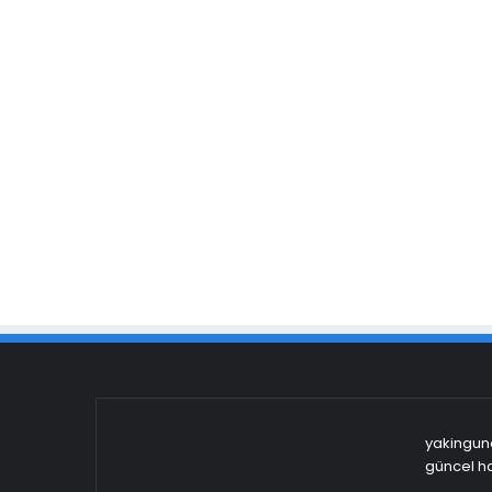
yakingund
güncel ha