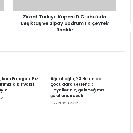
Sipay
Bodrum
FK
Ziraat Türkiye Kupası D Grubu'nda
çeyrek
Beşiktaş ve Sipay Bodrum FK çeyrek
finalde
finalde
kanı Erdoğan: Biz
Ağıralioğlu, 23 Nisan’da
rımızla bir vakıf
çocuklara seslendi:
yiz
Hayalleriniz, geleceğimizi
şekillendirecek
25
22 Nisan 2025