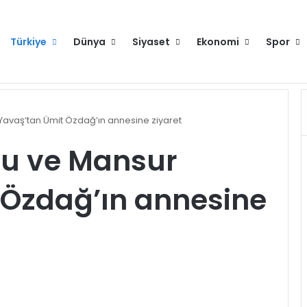
Türkiye
Dünya
Siyaset
Ekonomi
Spor
Anahtar Parti Genel Başkanı Yavuz Ağıralioğlu, Saadet Partisi Genel Başkanı Mahmut Arıkan'ı ağırladı
Hakkımızda
Künye
Gi
avaş’tan Ümit Özdağ’ın annesine ziyaret
u ve Mansur
 Özdağ’ın annesine