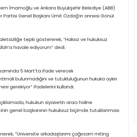
Ekrem İmamoğlu ve Ankara Büyükşehir Belediye (ABB)
er Partisi Genel Başkanı Ümit Özdağ’ın annesi Gönül
etsizliğe tepki göstererek, “Haksız ve hukuksuz
Allah’a havale ediyorum” dedi.
samında 5 Mart’ta ifade verecek
htimali bulunmadığını ve tutukluluğunun hukuka aykırı
esi gerekiyor” ifadelerini kullandı.
çıklamada, hukukun siyasetin aracı haline
artinin genel başkanının hukuksuz biçimde tutuklanması
nerek, “Üniversite arkadaşlarımı çağırsam miting