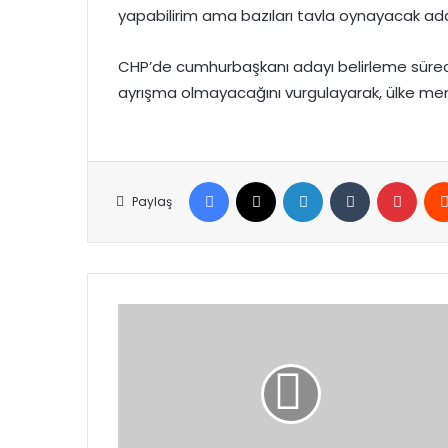
yapabilirim ama bazıları tavla oynayacak adam
CHP’de cumhurbaşkanı adayı belirleme süre
ayrışma olmayacağını vurgulayarak, ülke menfaa
Facebook
X
LinkedIn
Tumblr
Pinte
Paylaş
"Dinmeyen
Acı:
Hocalı
Soykırımı"
Uluslararası
Sempozyumu
gerçekleştirildi