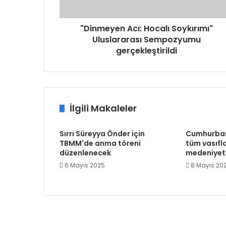
"Dinmeyen Acı: Hocalı Soykırımı"
Uluslararası Sempozyumu
gerçekleştirildi
İlgili Makaleler
Sırrı Süreyya Önder için
Cumhurbaş
TBMM'de anma töreni
tüm vasıfla
düzenlenecek
medeniyeti
6 Mayıs 2025
8 Mayıs 20