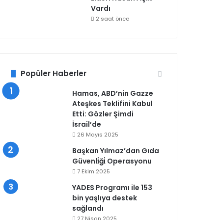
Vardı
2 saat önce
Popüler Haberler
Hamas, ABD’nin Gazze
Ateşkes Teklifini Kabul
Etti: Gözler Şimdi
İsrail’de
26 Mayıs 2025
Başkan Yılmaz’dan Gıda
Güvenli̇ği̇ Operasyonu
7 Ekim 2025
YADES Programı ile 153
bin yaşlıya destek
sağlandı
27 Nisan 2025