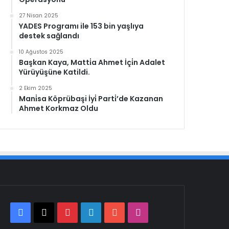
27 Nisan 2025
YADES Programı ile 153 bin yaşlıya
destek sağlandı
10 Ağustos 2025
Başkan Kaya, Matti̇a Ahmet İçi̇n Adalet
Yürüyüşüne Katildi.
2 Ekim 2025
Mani̇sa Köprübaşi İyi̇ Parti̇’de Kazanan
Ahmet Korkmaz Oldu
Facebook
X
Pinterest
LinkedIn
YouTube
Instagram