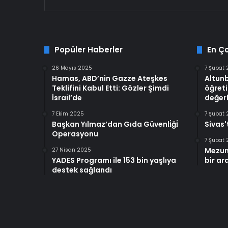
Popüler Haberler
En Ç
26 Mayıs 2025
7 Şubat
Hamas, ABD’nin Gazze Ateşkes
Altun
Teklifini Kabul Etti: Gözler Şimdi
öğreti
İsrail’de
değerl
7 Ekim 2025
7 Şubat
Başkan Yılmaz’dan Gıda Güvenli̇ği̇
Sivas'
Operasyonu
7 Şubat
Mezun
27 Nisan 2025
YADES Programı ile 153 bin yaşlıya
bir ar
destek sağlandı