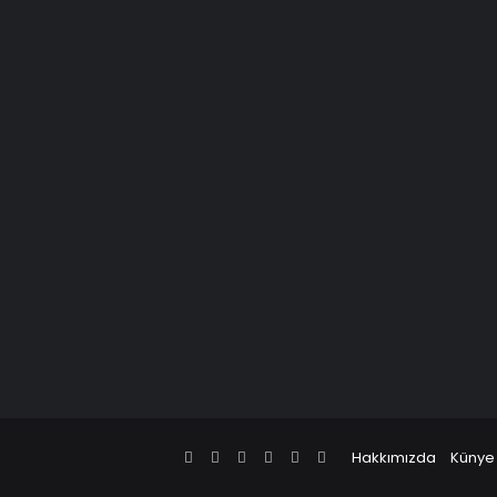
Facebook
X
Pinterest
LinkedIn
YouTube
Instagram
Hakkımızda
Künye