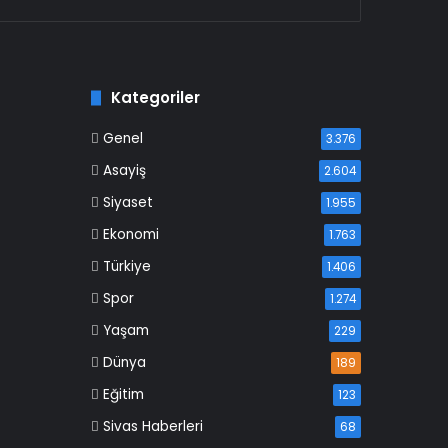
Kategoriler
Genel
3.376
Asayiş
2.604
Siyaset
1.955
Ekonomi
1.763
Türkiye
1.406
Spor
1.274
Yaşam
229
Dünya
189
Eğitim
123
Sivas Haberleri
68