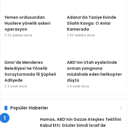
Yemen ordusundan
Adana’da Taziye Evinde
Husilere yönelik askeri
Silahlı Kavga: O Anlar
operasyon
Kamerada
22 dakika önce
50 dakika önce
İzmir’de Menderes
ABD’nin Utah eyaletinde
Belediyesi’ne Yönelik
orman yangınına
Soruşturmada 16 Şüpheli
müdahale eden helikopter
Adliyede
düştü
3 saat önce
3 saat önce
Popüler Haberler
Hamas, ABD’nin Gazze Ateşkes Teklifini
Kabul Etti: Gözler Şimdi İsrail’de