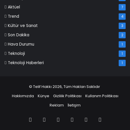
Aktüel
7
Trend
4
Kültür ve Sanat
3
Son Dakika
2
Hava Durumu
1
Teknoloji
1
Teknoloji Haberleri
1
© Telif Hakkı 2026, Tüm Hakları Saklıdır
Hakkımızda
Künye
Gizlilik Politikası
Kullanım Politikası
Reklam
İletişim
Facebook
X
Pinterest
LinkedIn
YouTube
Instagram