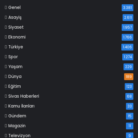
Genel
3.381
Asayiş
2.611
Siyaset
1.957
Ekonomi
1.766
Türkiye
1.406
Spor
1.274
Yaşam
229
Dünya
189
Eğitim
123
Sivas Haberleri
68
Kamu İlanları
33
Gündem
15
Magazin
11
Televizyon
9