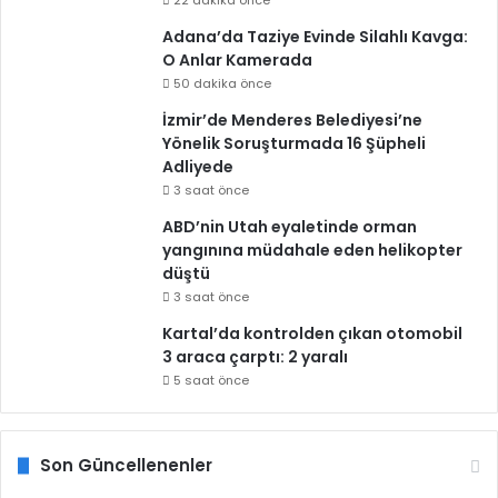
22 dakika önce
Adana’da Taziye Evinde Silahlı Kavga:
O Anlar Kamerada
50 dakika önce
İzmir’de Menderes Belediyesi’ne
Yönelik Soruşturmada 16 Şüpheli
Adliyede
3 saat önce
ABD’nin Utah eyaletinde orman
yangınına müdahale eden helikopter
düştü
3 saat önce
Kartal’da kontrolden çıkan otomobil
3 araca çarptı: 2 yaralı
5 saat önce
Son Güncellenenler