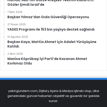
Hamas, ABD’nin Gazze Ateşkes Teklifini Kabul Etti:
Gözler Şimdi İsrail’de
7 Ekim 2025
Başkan Yılmaz’dan Gıda Güvenli̇ği̇ Operasyonu
27 Nisan 2025
YADES Programı ile 153 bin yaşlıya destek sağlandı
10 Ağustos 2025
Başkan Kaya, Matti̇a Ahmet İçi̇n Adalet Yürüyüşüne
Katildi.
2 Ekim 2025
Mani̇sa Köprübaşi İyi̇ Parti̇’de Kazanan Ahmet
Korkmaz Oldu
yakingundem.com, Dijitary Ajans & Medya iştiraki olup, ülke
genelindeki güncel haberleri objektif ve güvenilir bir şekilde
sunar.