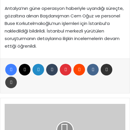
Antalya’nın güne operasyon haberiyle uyandığı süreçte,
gözaltına alınan Başdanışman Cem Oğuz ve personel
Buse Korkutelmalıoğlu’nun işlemleri için İstanbul’a
nakledildiği bildirildi. İstanbul merkezli yürütülen
soruşturmanın detaylarına ilişkin incelemelerin devam
ettiği öğrenildi.
Facebook
X
LinkedIn
Tumblr
Pinterest
Reddit
VKontakte
E-Posta ile paylaş
Yazdır
MEB’den
Afrika
Çıkartması:
Togo