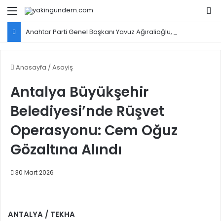
Menü
Ar
Anahtar Parti Genel Başkanı Yavuz Ağıralioğlu, Saadet Partisi Genel Başkanı Mahmut Arıkan'ı ağırladı
Anasayfa
/
Asayiş
Antalya Büyükşehir
Belediyesi’nde Rüşvet
Operasyonu: Cem Oğuz
Gözaltına Alındı
30 Mart 2026
ANTALYA / TEKHA