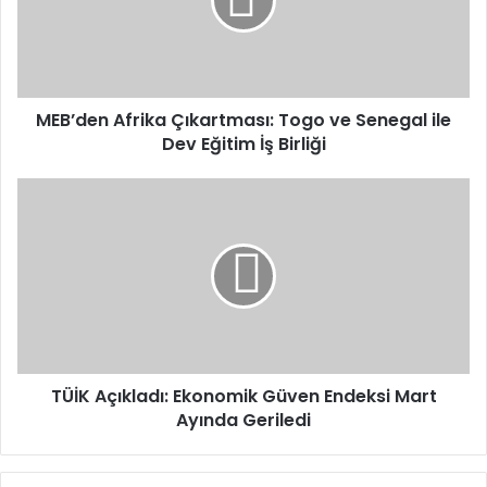
ve
Senegal
ile
Dev
Eğitim
İş
MEB’den Afrika Çıkartması: Togo ve Senegal ile
Birliği
Dev Eğitim İş Birliği
TÜİK
Açıkladı:
Ekonomik
Güven
Endeksi
Mart
Ayında
Geriledi
TÜİK Açıkladı: Ekonomik Güven Endeksi Mart
Ayında Geriledi