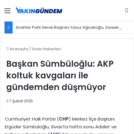
Menü
Ar
Anahtar Parti Genel Başkanı Yavuz Ağıralioğlu, Saadet Partisi Genel Başkanı Mahmut Arıkan'ı ağırladı
Anasayfa
/
Sivas Haberleri
Başkan Sümbüloğlu: AKP
koltuk kavgaları ile
gündemden düşmüyor
7 Şubat 2025
Cumhuriyet Halk Partisi (
CHP
) Merkez İlçe Başkanı
Ergüder Sümbüloğlu, Sivas’ta hafta sonu Adalet ve