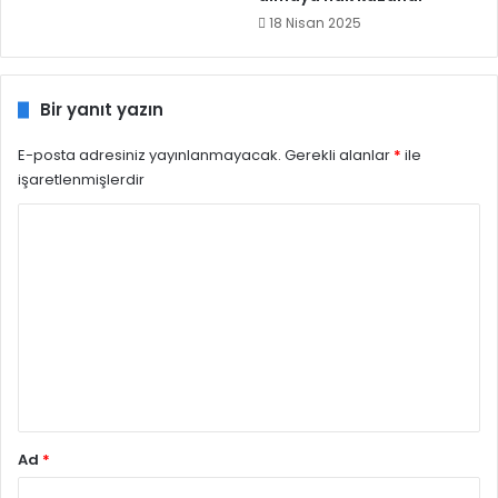
18 Nisan 2025
Bir yanıt yazın
E-posta adresiniz yayınlanmayacak.
Gerekli alanlar
*
ile
işaretlenmişlerdir
Y
o
r
u
m
*
Ad
*