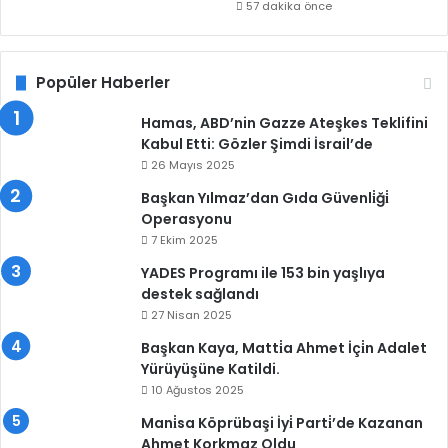
57 dakika önce
Popüler Haberler
Hamas, ABD’nin Gazze Ateşkes Teklifini
Kabul Etti: Gözler Şimdi İsrail’de
26 Mayıs 2025
Başkan Yılmaz’dan Gıda Güvenli̇ği̇
Operasyonu
7 Ekim 2025
YADES Programı ile 153 bin yaşlıya
destek sağlandı
27 Nisan 2025
Başkan Kaya, Matti̇a Ahmet İçi̇n Adalet
Yürüyüşüne Katildi.
10 Ağustos 2025
Mani̇sa Köprübaşi İyi̇ Parti̇’de Kazanan
Ahmet Korkmaz Oldu