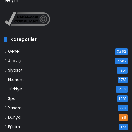
İletişim
Kategoriler
Genel
3.362
Asayiş
2.587
Siyaset
1.951
Ekonomi
1.761
Türkiye
1.406
Spor
1.261
Yaşam
229
Dünya
189
Eğitim
123