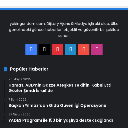
yakingundem.com, Dijitary Ajans & Medya iştiraki olup, ülke
genelindeki güncel haberleri objektif ve güvenilir bir şekilde
sunar.
Facebook
X
Pinterest
LinkedIn
YouTube
Instagram
Popüler Haberler
26 Mayıs 2025
Hamas, ABD’nin Gazze Ateşkes Teklifini Kabul Etti:
Gözler Şimdi İsrail’de
7 Ekim 2025
Başkan Yılmaz’dan Gıda Güvenli̇ği̇ Operasyonu
27 Nisan 2025
YADES Programı ile 153 bin yaşlıya destek sağlandı