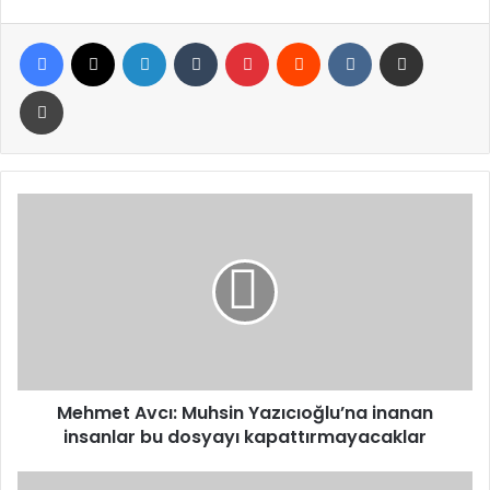
Facebook
X
LinkedIn
Tumblr
Pinterest
Reddit
VKontakte
E-Posta ile paylaş
Yazdır
Mehmet
Avcı:
Muhsin
Yazıcıoğlu’na
inanan
insanlar
bu
dosyayı
kapattırmayacaklar
Mehmet Avcı: Muhsin Yazıcıoğlu’na inanan
insanlar bu dosyayı kapattırmayacaklar
Sivas'ın