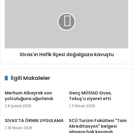
Hafik
ilçesi
doğalgaza
kavuştu
Sivas'ın Hafik ilçesi doğalgaza kavuştu
İlgili Makaleler
Merhum Albayrak son
Genç MÜSİAD Sivas,
yolculuğuna uğurlandı
Tokuş’u ziyaret etti
8 Şubat 2025
11 Nisan 2025
SİVAS’TA ÖRNEK UYGULAMA
SCÜ Turizm Fakültesi "Tam
Akreditasyon" belgesi
16 Nisan 2026
almaya hak kazandı