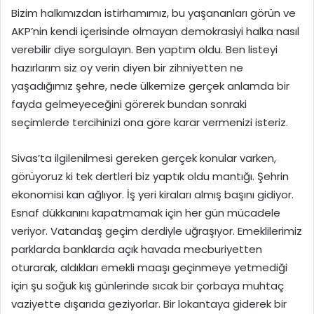
Bizim halkımızdan istirhamımız, bu yaşananları görün ve
AKP’nin kendi içerisinde olmayan demokrasiyi halka nasıl
verebilir diye sorgulayın. Ben yaptım oldu. Ben listeyi
hazırlarım siz oy verin diyen bir zihniyetten ne
yaşadığımız şehre, nede ülkemize gerçek anlamda bir
fayda gelmeyeceğini görerek bundan sonraki
seçimlerde tercihinizi ona göre karar vermenizi isteriz.
Sivas’ta ilgilenilmesi gereken gerçek konular varken,
görüyoruz ki tek dertleri biz yaptık oldu mantığı. Şehrin
ekonomisi kan ağlıyor. İş yeri kiraları almış başını gidiyor.
Esnaf dükkanını kapatmamak için her gün mücadele
veriyor. Vatandaş geçim derdiyle uğraşıyor. Emeklilerimiz
parklarda banklarda açık havada mecburiyetten
oturarak, aldıkları emekli maaşı geçinmeye yetmediği
için şu soğuk kış günlerinde sıcak bir çorbaya muhtaç
vaziyette dışarıda geziyorlar. Bir lokantaya giderek bir