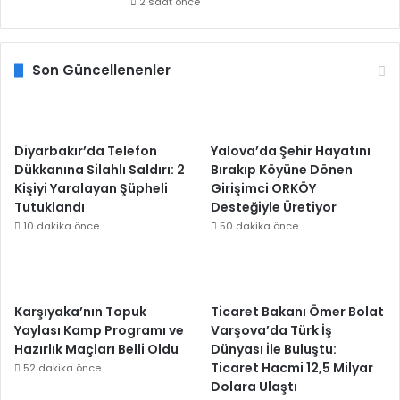
2 saat önce
Son Güncellenenler
Diyarbakır’da Telefon
Yalova’da Şehir Hayatını
Dükkanına Silahlı Saldırı: 2
Bırakıp Köyüne Dönen
Kişiyi Yaralayan Şüpheli
Girişimci ORKÖY
Tutuklandı
Desteğiyle Üretiyor
10 dakika önce
50 dakika önce
Karşıyaka’nın Topuk
Ticaret Bakanı Ömer Bolat
Yaylası Kamp Programı ve
Varşova’da Türk İş
Hazırlık Maçları Belli Oldu
Dünyası İle Buluştu:
Ticaret Hacmi 12,5 Milyar
52 dakika önce
Dolara Ulaştı