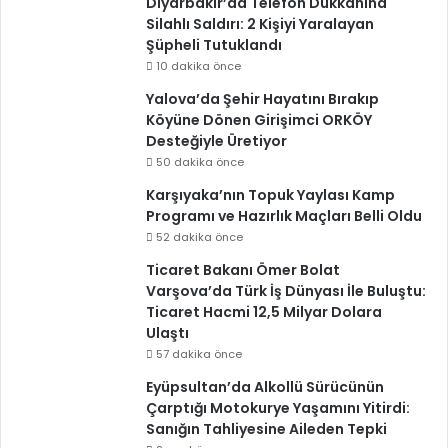
Diyarbakır’da Telefon Dükkanına
Silahlı Saldırı: 2 Kişiyi Yaralayan
Şüpheli Tutuklandı
10 dakika önce
Yalova’da Şehir Hayatını Bırakıp
Köyüne Dönen Girişimci ORKÖY
Desteğiyle Üretiyor
50 dakika önce
Karşıyaka’nın Topuk Yaylası Kamp
Programı ve Hazırlık Maçları Belli Oldu
52 dakika önce
Ticaret Bakanı Ömer Bolat
Varşova’da Türk İş Dünyası İle Buluştu:
Ticaret Hacmi 12,5 Milyar Dolara
Ulaştı
57 dakika önce
Eyüpsultan’da Alkollü Sürücünün
Çarptığı Motokurye Yaşamını Yitirdi:
Sanığın Tahliyesine Aileden Tepki