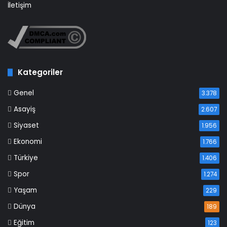
İletişim
Kategoriler
Genel
3.378
Asayiş
2.607
Siyaset
1.956
Ekonomi
1.766
Türkiye
1.406
Spor
1.274
Yaşam
229
Dünya
189
Eğitim
123