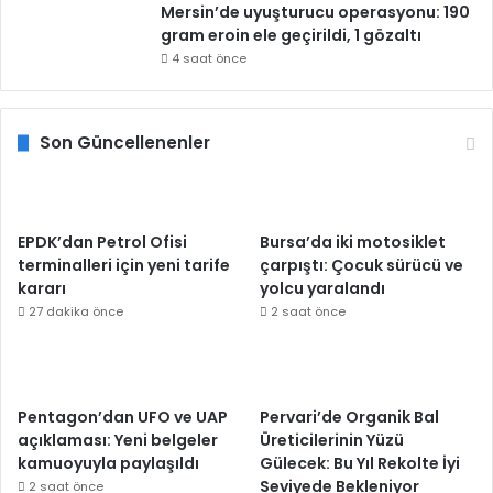
Mersin’de uyuşturucu operasyonu: 190
gram eroin ele geçirildi, 1 gözaltı
4 saat önce
Son Güncellenenler
EPDK’dan Petrol Ofisi
Bursa’da iki motosiklet
terminalleri için yeni tarife
çarpıştı: Çocuk sürücü ve
kararı
yolcu yaralandı
27 dakika önce
2 saat önce
Pentagon’dan UFO ve UAP
Pervari’de Organik Bal
açıklaması: Yeni belgeler
Üreticilerinin Yüzü
kamuoyuyla paylaşıldı
Gülecek: Bu Yıl Rekolte İyi
Seviyede Bekleniyor
2 saat önce