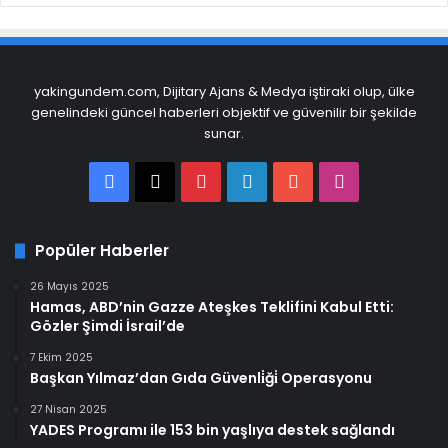
yakingundem.com, Dijitary Ajans & Medya iştiraki olup, ülke
genelindeki güncel haberleri objektif ve güvenilir bir şekilde
sunar.
Facebook
X
Pinterest
LinkedIn
YouTube
Instagram
Popüler Haberler
26 Mayıs 2025
Hamas, ABD’nin Gazze Ateşkes Teklifini Kabul Etti:
Gözler Şimdi İsrail’de
7 Ekim 2025
Başkan Yılmaz’dan Gıda Güvenli̇ği̇ Operasyonu
27 Nisan 2025
YADES Programı ile 153 bin yaşlıya destek sağlandı