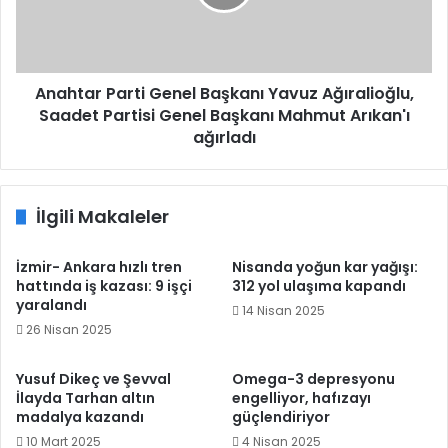
Ağıralioğlu,
Saadet
Partisi
Genel
Başkanı
Anahtar Parti Genel Başkanı Yavuz Ağıralioğlu,
Mahmut
Saadet Partisi Genel Başkanı Mahmut Arıkan'ı
Arıkan'ı
ağırladı
ağırladı
İlgili Makaleler
İzmir- Ankara hızlı tren
Nisanda yoğun kar yağışı:
hattında iş kazası: 9 işçi
312 yol ulaşıma kapandı
yaralandı
14 Nisan 2025
26 Nisan 2025
Yusuf Dikeç ve Şevval
Omega-3 depresyonu
İlayda Tarhan altın
engelliyor, hafızayı
madalya kazandı
güçlendiriyor
10 Mart 2025
4 Nisan 2025