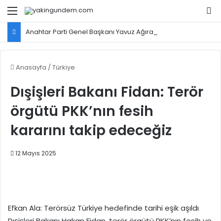
Menü
Ar
Anahtar Parti Genel Başkanı Yavuz Ağıralioğlu, Saadet Partisi Genel Başkanı Mahmut Arıkan'ı ağırladı
Anasayfa
/
Türkiye
Dışişleri Bakanı Fidan: Terör
örgütü PKK’nın fesih
kararını takip edeceğiz
12 Mayıs 2025
Efkan Ala: Terörsüz Türkiye hedefinde tarihi eşik aşıldı
Dışişleri Bakanı Hakan Fidan, terör örgütü PKK’nın fesih ve