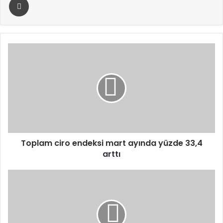
Toplam
ciro
endeksi
mart
ayında
yüzde
33,4
arttı
Toplam ciro endeksi mart ayında yüzde 33,4
arttı
Anahtar
Parti
Genel
Başkanı
Yavuz