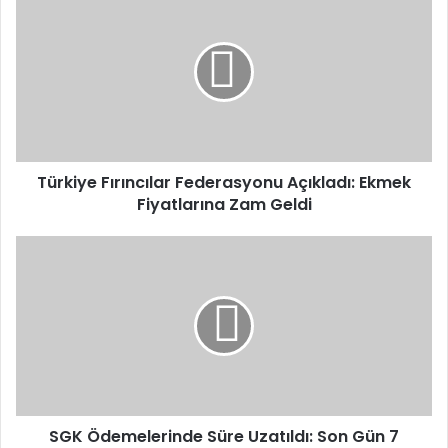
Fırıncılar
Federasyonu
Açıkladı:
Ekmek
Fiyatlarına
Zam
Geldi
Türkiye Fırıncılar Federasyonu Açıkladı: Ekmek
Fiyatlarına Zam Geldi
SGK
Ödemelerinde
Süre
Uzatıldı:
Son
Gün
7
Nisan
SGK Ödemelerinde Süre Uzatıldı: Son Gün 7