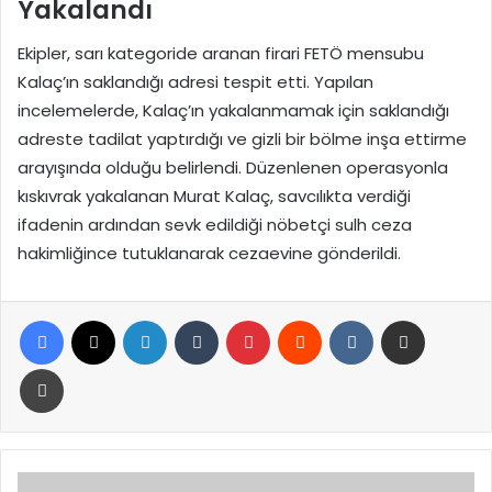
Yakalandı
Ekipler, sarı kategoride aranan firari FETÖ mensubu
Kalaç’ın saklandığı adresi tespit etti. Yapılan
incelemelerde, Kalaç’ın yakalanmamak için saklandığı
adreste tadilat yaptırdığı ve gizli bir bölme inşa ettirme
arayışında olduğu belirlendi. Düzenlenen operasyonla
kıskıvrak yakalanan Murat Kalaç, savcılıkta verdiği
ifadenin ardından sevk edildiği nöbetçi sulh ceza
hakimliğince tutuklanarak cezaevine gönderildi.
Facebook
X
LinkedIn
Tumblr
Pinterest
Reddit
VKontakte
E-Posta ile paylaş
Yazdır
Türkiye