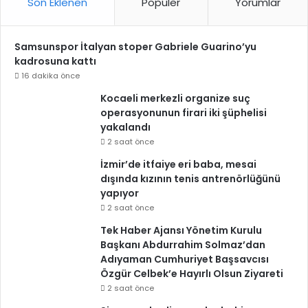
Son Eklenen
Popüler
Yorumlar
Samsunspor İtalyan stoper Gabriele Guarino’yu
kadrosuna kattı
16 dakika önce
Kocaeli merkezli organize suç
operasyonunun firari iki şüphelisi
yakalandı
2 saat önce
İzmir’de itfaiye eri baba, mesai
dışında kızının tenis antrenörlüğünü
yapıyor
2 saat önce
Tek Haber Ajansı Yönetim Kurulu
Başkanı Abdurrahim Solmaz’dan
Adıyaman Cumhuriyet Başsavcısı
Özgür Celbek’e Hayırlı Olsun Ziyareti
2 saat önce