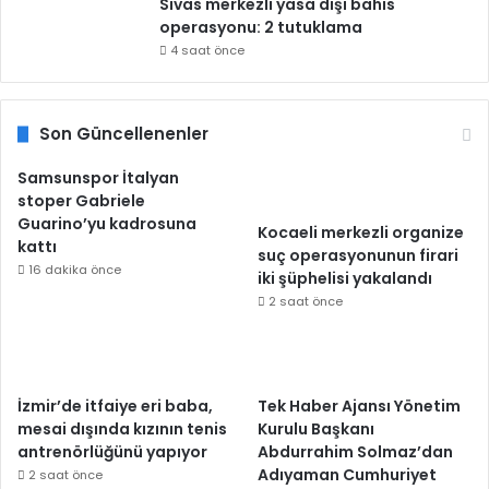
Sivas merkezli yasa dışı bahis
operasyonu: 2 tutuklama
4 saat önce
Son Güncellenenler
Samsunspor İtalyan
stoper Gabriele
Guarino’yu kadrosuna
Kocaeli merkezli organize
kattı
suç operasyonunun firari
16 dakika önce
iki şüphelisi yakalandı
2 saat önce
İzmir’de itfaiye eri baba,
Tek Haber Ajansı Yönetim
mesai dışında kızının tenis
Kurulu Başkanı
antrenörlüğünü yapıyor
Abdurrahim Solmaz’dan
Adıyaman Cumhuriyet
2 saat önce