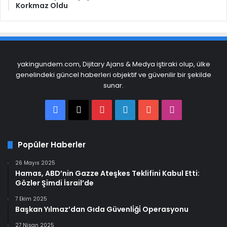
Korkmaz Oldu
yakingundem.com, Dijitary Ajans & Medya iştiraki olup, ülke
genelindeki güncel haberleri objektif ve güvenilir bir şekilde
sunar.
Facebook
X
Pinterest
LinkedIn
YouTube
Instagram
Popüler Haberler
26 Mayıs 2025
Hamas, ABD’nin Gazze Ateşkes Teklifini Kabul Etti:
Gözler Şimdi İsrail’de
7 Ekim 2025
Başkan Yılmaz’dan Gıda Güvenli̇ği̇ Operasyonu
27 Nisan 2025