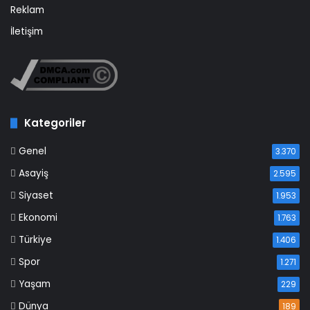
Reklam
İletişim
Kategoriler
Genel
3.370
Asayiş
2.595
Siyaset
1.953
Ekonomi
1.763
Türkiye
1.406
Spor
1.271
Yaşam
229
Dünya
189