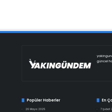
yakingund
güncel ha
Popüler Haberler
En Ç
26 Mayıs 2025
7 Şubat