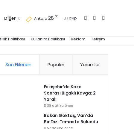
Kayıt Ol
Kenar Bölmesi
Arama yap ..
℃
28
Diğer
Takip
Ankara
zlilik Politikası
Kullanım Politikası
Reklam
İletişim
Son Eklenen
Popüler
Yorumlar
Eskişehir’de Kaza
Sonrası Bıçaklı Kavga: 2
Yaralı
38 dakika önce
Bakan Göktaş, Van’da
Bir Dizi Temasta Bulundu
57 dakika önce