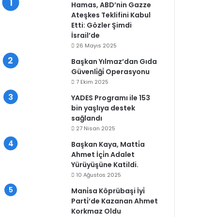
Hamas, ABD’nin Gazze
Ateşkes Teklifini Kabul
Etti: Gözler Şimdi
İsrail’de
26 Mayıs 2025
Başkan Yılmaz’dan Gıda
Güvenli̇ği̇ Operasyonu
7 Ekim 2025
YADES Programı ile 153
bin yaşlıya destek
sağlandı
27 Nisan 2025
Başkan Kaya, Matti̇a
Ahmet İçi̇n Adalet
Yürüyüşüne Katildi.
10 Ağustos 2025
Mani̇sa Köprübaşi İyi̇
Parti̇’de Kazanan Ahmet
Korkmaz Oldu