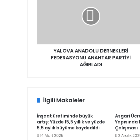
DERNEKLERİ
FEDERASYONU
ANAHTAR
PARTİYİ
AĞIRLADI
YALOVA ANADOLU DERNEKLERİ
FEDERASYONU ANAHTAR PARTİYİ
AĞIRLADI
İlgili Makaleler
İnşaat üretiminde büyük
Asgari Ücr
artış: Yüzde 15,5 yıllık ve yüzde
Yapısında D
5,5 aylık büyüme kaydedildi
Çalışması
14 Mart 2025
2 Aralık 20