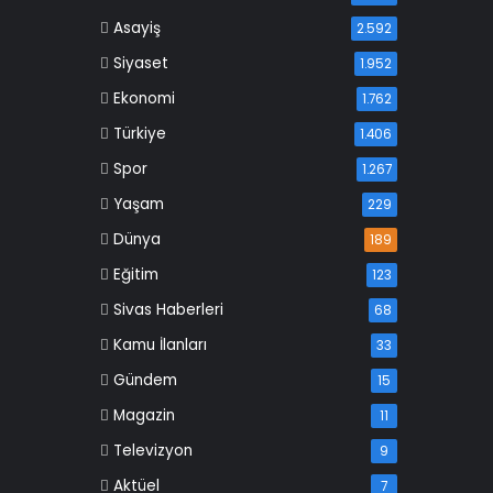
Asayiş
2.592
Siyaset
1.952
Ekonomi
1.762
Türkiye
1.406
Spor
1.267
Yaşam
229
Dünya
189
Eğitim
123
Sivas Haberleri
68
Kamu İlanları
33
Gündem
15
Magazin
11
Televizyon
9
Aktüel
7