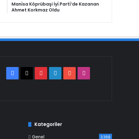
Mani̇sa Köprübaşi İyi̇ Parti̇’de Kazanan
Ahmet Korkmaz Oldu
Facebook
X
Pinterest
LinkedIn
YouTube
Instagram
Kategoriler
Genel
3.368