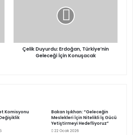
Erdoğan,
Türkiye’nin
Geleceği
İçin
Konuşacak
Çelik Duyurdu: Erdoğan, Türkiye’nin
Geleceği İçin Konuşacak
et Komisyonu
Bakan Işıkhan: “Geleceğin
eğişiklik
Meslekleri İçin Nitelikli İş Gücü
Yetiştirmeyi Hedefliyoruz”
25
22 Ocak 2026