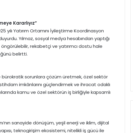
meye Kararlıyız”
 yılı Yatırım Ortamını İyileştirme Koordinasyon
ı duyurdu. Yılmaz, sosyal medya hesabından yaptığı
öngörülebilir, rekabetçi ve yatırımcı dostu hale
ğünü belirtti.
i ve bürokratik sorunlara çözüm üretmek, özel sektör
e istihdam imkânlarını güçlendirmek ve ihracat odaklı
arında kamu ve özel sektörün iş birliğiyle kapsamlı
ı’nın sanayide dönüşüm, yeşil enerji ve iklim, dijital
apısı, teknogirişim ekosistemi, nitelikli iş gücü ile