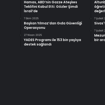
Hamas, ABD’nin Gazze Ateşkes
Altun
Teklifini Kabul Etti: Gözler Şimdi
öğreti
İsrail’de
değerl
7 Ekim 2025
7 Şubat
Başkan Yılmaz’dan Gıda Güvenli̇ği̇
Sivas'
Operasyonu
7 Şubat
Mezun
27 Nisan 2025
YADES Programı ile 153 bin yaşlıya
bir ar
destek sağlandı