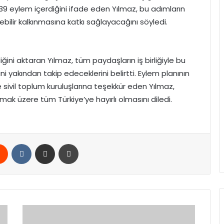
n 39 eylem içerdiğini ifade eden Yılmaz, bu adımların
ilir kalkınmasına katkı sağlayacağını söyledi.
ğini aktaran Yılmaz, tüm paydaşların iş birliğiyle bu
ini yakından takip edeceklerini belirtti. Eylem planının
sivil toplum kuruluşlarına teşekkür eden Yılmaz,
mak üzere tüm Türkiye’ye hayırlı olmasını diledi.
rest
Reddit
VKontakte
E-Posta ile paylaş
Yazdır
Çelik
Duyurdu: