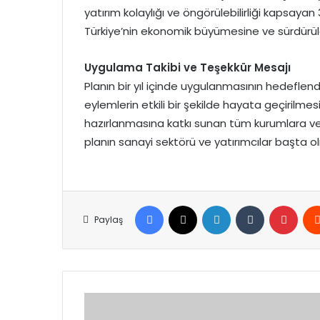
yatırım kolaylığı ve öngörülebilirliği kapsaya
Türkiye’nin ekonomik büyümesine ve sürdürüleb
Uygulama Takibi ve Teşekkür Mesajı
Planın bir yıl içinde uygulanmasının hedeflendi
eylemlerin etkili bir şekilde hayata geçirilmes
hazırlanmasına katkı sunan tüm kurumlara ve 
planın sanayi sektörü ve yatırımcılar başta ol
Facebook
X
LinkedIn
Tumblr
Pinte
Paylaş
YALOVA
ANADOLU