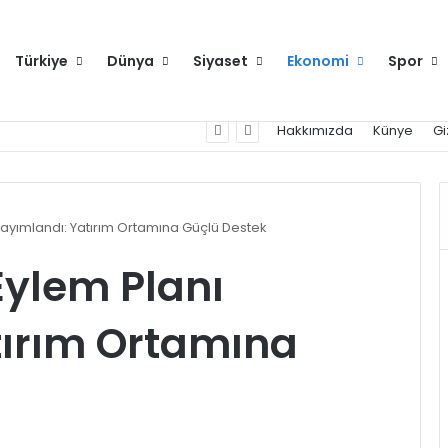
Türkiye
Dünya
Siyaset
Ekonomi
Spor
Anahtar Parti Genel Başkanı Yavuz Ağıralioğlu, Saadet Partisi Genel Başkanı Mahmut Arıkan'ı ağırladı
Hakkımızda
Künye
Gi
 Yayımlandı: Yatırım Ortamına Güçlü Destek
Eylem Planı
tırım Ortamına