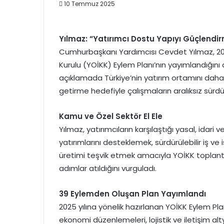
10 Temmuz 2025
Yılmaz: “Yatırımcı Dostu Yapıyı Güçlendir
Cumhurbaşkanı Yardımcısı Cevdet Yılmaz, 2025
Kurulu (YOİKK) Eylem Planı’nın yayımlandığın
açıklamada Türkiye’nin yatırım ortamını daha 
getirme hedefiyle çalışmaların aralıksız sürdü
Kamu ve Özel Sektör El Ele
Yılmaz, yatırımcıların karşılaştığı yasal, idar
yatırımlarını desteklemek, sürdürülebilir iş v
üretimi teşvik etmek amacıyla YOİKK toplantıl
adımlar atıldığını vurguladı.
39 Eylemden Oluşan Plan Yayımlandı
2025 yılına yönelik hazırlanan YOİKK Eylem Plan
ekonomi düzenlemeleri, lojistik ve iletişim alty