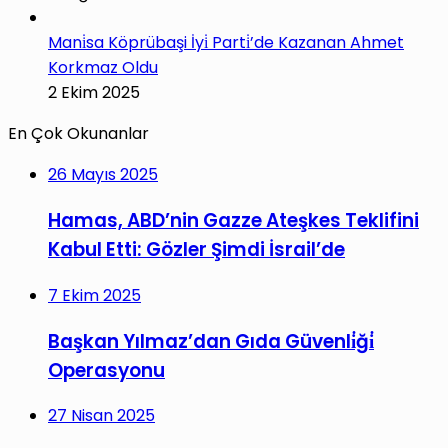
Mani̇sa Köprübaşi İyi̇ Parti̇’de Kazanan Ahmet
Korkmaz Oldu
2 Ekim 2025
En Çok Okunanlar
26 Mayıs 2025
Hamas, ABD’nin Gazze Ateşkes Teklifini
Kabul Etti: Gözler Şimdi İsrail’de
7 Ekim 2025
Başkan Yılmaz’dan Gıda Güvenli̇ği̇
Operasyonu
27 Nisan 2025