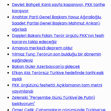
Devlet Bahçeli: Kanlı sayfa kapanıyor, PKK tarihe
karışıyor
Anahtar Parti Genel Başkanı Yavuz Ağıralioğlu,
Saadet Partisi Genel Başkanı Mahmut Arıkan'ı
ağırladı
Dışişleri Bakanı Fidan: Terör örgütü PKK’nın fesih
kararını takip edeceğiz
Amasya merkezli deprem oldu!
Yılmaz Tunç: Terörün son bulduğu bir dönemin
eşiğindeyiz
Bakan Güler Azerbaycan'a gidecek
Efkan Ala: Terörsüz Türkiye hedefinde tarihi eşik
aşıldı
PKK, örgütünü feshetti: Açıklamanın tam metni
yayımlandı
Zelenski: "Perşembe Günü Türkiye'de Putin'i
bekliyorum"
Ömer Çelik: Çatışmaların çözümünde Türkiye’ye