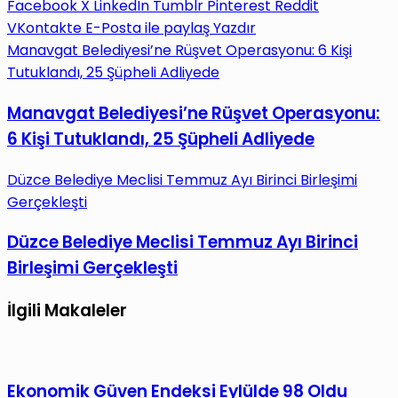
Facebook
X
LinkedIn
Tumblr
Pinterest
Reddit
VKontakte
E-Posta ile paylaş
Yazdır
Manavgat Belediyesi’ne Rüşvet Operasyonu: 6 Kişi
Tutuklandı, 25 Şüpheli Adliyede
Manavgat Belediyesi’ne Rüşvet Operasyonu:
6 Kişi Tutuklandı, 25 Şüpheli Adliyede
Düzce Belediye Meclisi Temmuz Ayı Birinci Birleşimi
Gerçekleşti
Düzce Belediye Meclisi Temmuz Ayı Birinci
Birleşimi Gerçekleşti
İlgili Makaleler
Ekonomik Güven Endeksi Eylülde 98 Oldu