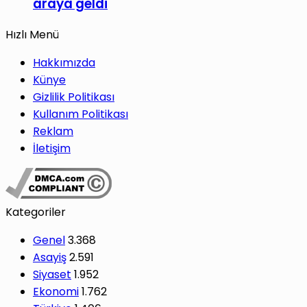
araya geldi
Hızlı Menü
Hakkımızda
Künye
Gizlilik Politikası
Kullanım Politikası
Reklam
İletişim
Kategoriler
Genel
3.368
Asayiş
2.591
Siyaset
1.952
Ekonomi
1.762