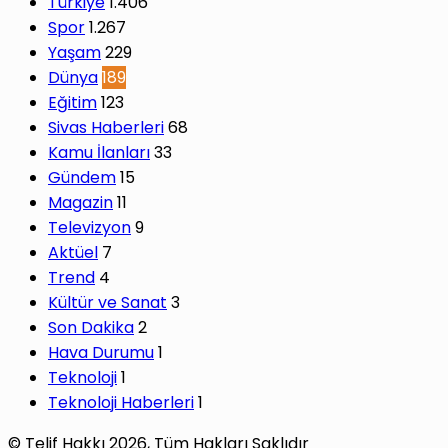
Türkiye
1.406
Spor
1.267
Yaşam
229
Dünya
189
Eğitim
123
Sivas Haberleri
68
Kamu İlanları
33
Gündem
15
Magazin
11
Televizyon
9
Aktüel
7
Trend
4
Kültür ve Sanat
3
Son Dakika
2
Hava Durumu
1
Teknoloji
1
Teknoloji Haberleri
1
© Telif Hakkı 2026, Tüm Hakları Saklıdır