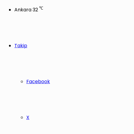
℃
Ankara
32
Takip
Facebook
X