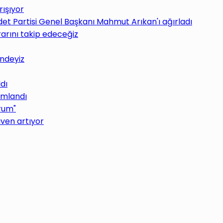
rışıyor
det Partisi Genel Başkanı Mahmut Arıkan'ı ağırladı
rarını takip edeceğiz
indeyiz
ldı
ımlandı
orum"
ven artıyor