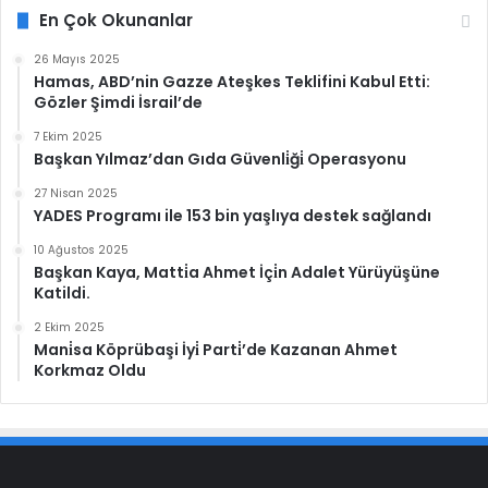
En Çok Okunanlar
26 Mayıs 2025
Hamas, ABD’nin Gazze Ateşkes Teklifini Kabul Etti:
Gözler Şimdi İsrail’de
7 Ekim 2025
Başkan Yılmaz’dan Gıda Güvenli̇ği̇ Operasyonu
27 Nisan 2025
YADES Programı ile 153 bin yaşlıya destek sağlandı
10 Ağustos 2025
Başkan Kaya, Matti̇a Ahmet İçi̇n Adalet Yürüyüşüne
Katildi.
2 Ekim 2025
Mani̇sa Köprübaşi İyi̇ Parti̇’de Kazanan Ahmet
Korkmaz Oldu