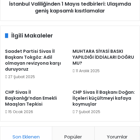
İstanbul Valiliğinden 1 Mayıs tedbirleri: Ulaşımda
geniş kapsamlı kısıtlamalar
İlgili Makaleler
Saadet Partisi Sivas İl
MUHTARA SİYASİ BASKI
Başkanı Tokgöz: Adil
YAPILDIĞI İDDİALARI DOĞRU
olmayan revizyona karşı
MU?
duruyoruz
11 Aralık 2025
27 Şubat 2025
CHP Sivas İl
CHP Sivas İl Başkanı Doğan:
Başkanlığı’ndan Emekli
İlçeleri küçültmeyi kafaya
Maaşları Tepkisi
koymuşlar
15 Ocak 2026
7 Şubat 2025
Son Eklenen
Popüler
Yorumlar