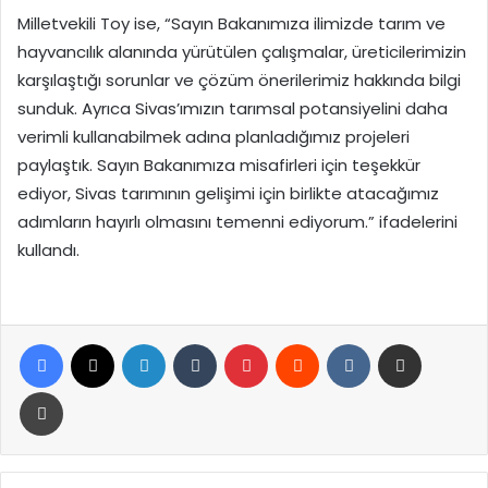
Milletvekili Toy ise, “Sayın Bakanımıza ilimizde tarım ve
hayvancılık alanında yürütülen çalışmalar, üreticilerimizin
karşılaştığı sorunlar ve çözüm önerilerimiz hakkında bilgi
sunduk. Ayrıca Sivas’ımızın tarımsal potansiyelini daha
verimli kullanabilmek adına planladığımız projeleri
paylaştık. Sayın Bakanımıza misafirleri için teşekkür
ediyor, Sivas tarımının gelişimi için birlikte atacağımız
adımların hayırlı olmasını temenni ediyorum.” ifadelerini
kullandı.
Facebook
X
LinkedIn
Tumblr
Pinterest
Reddit
VKontakte
E-Posta ile paylaş
Yazdır