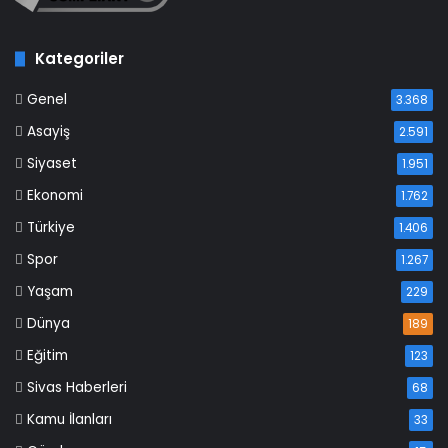
Kategoriler
Genel
3.368
Asayiş
2.591
Siyaset
1.951
Ekonomi
1.762
Türkiye
1.406
Spor
1.267
Yaşam
229
Dünya
189
Eğitim
123
Sivas Haberleri
68
Kamu İlanları
33