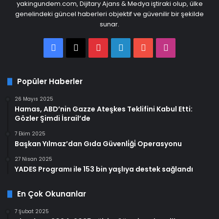
yakingundem.com, Dijitary Ajans & Medya iştiraki olup, ülke
genelindeki güncel haberleri objektif ve güvenilir bir şekilde
sunar.
Facebook
X
Pinterest
LinkedIn
YouTube
Instagram
Popüler Haberler
26 Mayıs 2025
Hamas, ABD’nin Gazze Ateşkes Teklifini Kabul Etti:
Gözler Şimdi İsrail’de
7 Ekim 2025
Başkan Yılmaz’dan Gıda Güvenli̇ği̇ Operasyonu
27 Nisan 2025
YADES Programı ile 153 bin yaşlıya destek sağlandı
En Çok Okunanlar
7 Şubat 2025