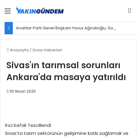
Menü
Ar
Anahtar Parti Genel Başkanı Yavuz Ağıralioğlu, Saadet Partisi Genel Başkanı Mahmut Arıkan'ı ağırladı
Anasayfa
/
Sivas Haberleri
Sivas'ın tarımsal sorunları
Ankara'da masaya yatırıldı
30 Nisan 2025
İnci Kefali Tescillendi
Sivas’ta tarım sektörünün gelişimine katkı sağlamak ve