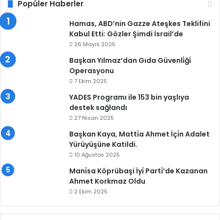
Popüler Haberler
Hamas, ABD’nin Gazze Ateşkes Teklifini
Kabul Etti: Gözler Şimdi İsrail’de
26 Mayıs 2025
Başkan Yılmaz’dan Gıda Güvenli̇ği̇
Operasyonu
7 Ekim 2025
YADES Programı ile 153 bin yaşlıya
destek sağlandı
27 Nisan 2025
Başkan Kaya, Matti̇a Ahmet İçi̇n Adalet
Yürüyüşüne Katildi.
10 Ağustos 2025
Mani̇sa Köprübaşi İyi̇ Parti̇’de Kazanan
Ahmet Korkmaz Oldu
2 Ekim 2025