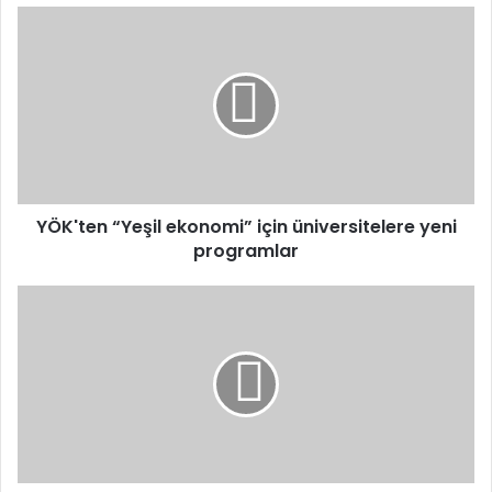
YÖK'ten
“Yeşil
ekonomi”
için
üniversitelere
yeni
programlar
YÖK'ten “Yeşil ekonomi” için üniversitelere yeni
programlar
İstanbul
Valiliğinden
1
Mayıs
tedbirleri:
Ulaşımda
geniş
kapsamlı
kısıtlamalar