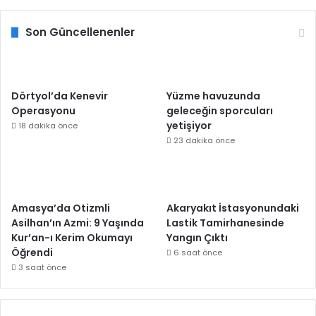
Son Güncellenenler
Dörtyol’da Kenevir
Yüzme havuzunda
Operasyonu
geleceğin sporcuları
yetişiyor
18 dakika önce
23 dakika önce
Amasya’da Otizmli
Akaryakıt İstasyonundaki
Asilhan’ın Azmi: 9 Yaşında
Lastik Tamirhanesinde
Kur’an-ı Kerim Okumayı
Yangın Çıktı
Öğrendi
6 saat önce
3 saat önce