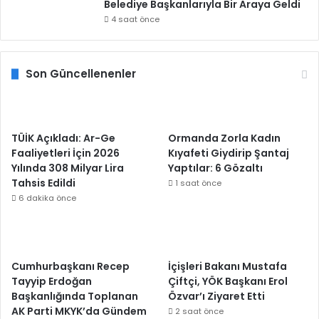
Belediye Başkanlarıyla Bir Araya Geldi
4 saat önce
Son Güncellenenler
TÜİK Açıkladı: Ar-Ge
Ormanda Zorla Kadın
Faaliyetleri İçin 2026
Kıyafeti Giydirip Şantaj
Yılında 308 Milyar Lira
Yaptılar: 6 Gözaltı
Tahsis Edildi
1 saat önce
6 dakika önce
Cumhurbaşkanı Recep
İçişleri Bakanı Mustafa
Tayyip Erdoğan
Çiftçi, YÖK Başkanı Erol
Başkanlığında Toplanan
Özvar’ı Ziyaret Etti
AK Parti MKYK’da Gündem
2 saat önce