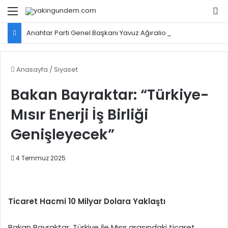
Menü
Ar
Anahtar Parti Genel Başkanı Yavuz Ağıralioğlu, Saadet Partisi Genel Başkanı Mahmut Arıkan'ı ağırladı
Anasayfa
/
Siyaset
Bakan Bayraktar: “Türkiye-
Mısır Enerji İş Birliği
Genişleyecek”
4 Temmuz 2025
Ticaret Hacmi 10 Milyar Dolara Yaklaştı
Bakan Bayraktar, Türkiye ile Mısır arasındaki ticaret