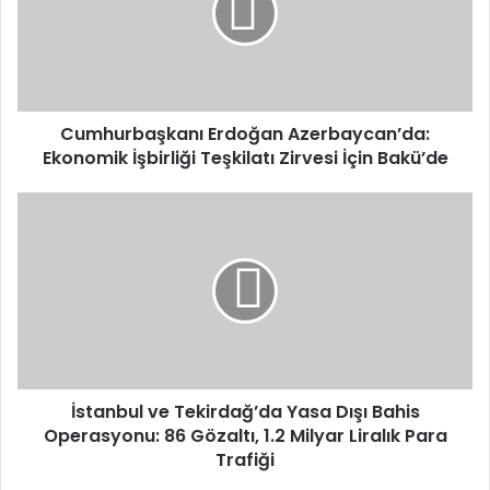
İşbirliği
Teşkilatı
Zirvesi
İçin
Bakü’de
Cumhurbaşkanı Erdoğan Azerbaycan’da:
Ekonomik İşbirliği Teşkilatı Zirvesi İçin Bakü’de
İstanbul
ve
Tekirdağ’da
Yasa
Dışı
Bahis
Operasyonu:
86
Gözaltı,
1.2
İstanbul ve Tekirdağ’da Yasa Dışı Bahis
Milyar
Operasyonu: 86 Gözaltı, 1.2 Milyar Liralık Para
Liralık
Trafiği
Para