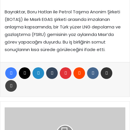
Bayraktar, Boru Hatları ile Petrol Taşıma Anonim Şirketi
(BOTAŞ) ile Mısırlı EGAS şirketi arasında imzalanan
anlaşma kapsamında, bir Türk yüzer LNG depolama ve
gazlaştırma (FSRU) gemisinin yaz aylarında Mısır’da
görev yapacağını duyurdu. Bu iş birliğinin somut
sonuçlarının kısa sürede görüleceğini ifade etti.
Facebook
X
LinkedIn
Tumblr
Pinterest
Reddit
VKontakte
E-Posta ile paylaş
Yazdır
Cumhurbaşkanı
Erdoğan
Azerbaycan’da:
Ekonomik