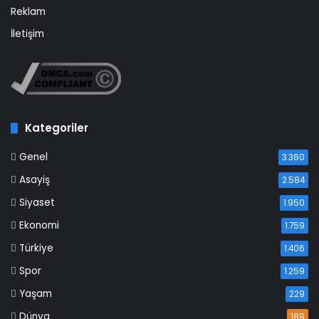
Reklam
İletişim
Kategoriler
Genel
3.360
Asayiş
2.584
Siyaset
1.950
Ekonomi
1.759
Türkiye
1.406
Spor
1.259
Yaşam
229
Dünya
189