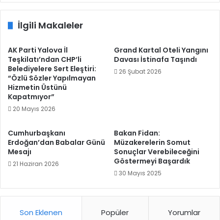
Trafiği
İlgili Makaleler
AK Parti Yalova İl
Grand Kartal Oteli Yangını
Teşkilatı’ndan CHP’li
Davası İstinafa Taşındı
Belediyelere Sert Eleştiri:
26 Şubat 2026
“Özlü Sözler Yapılmayan
Hizmetin Üstünü
Kapatmıyor”
20 Mayıs 2026
Cumhurbaşkanı
Bakan Fidan:
Erdoğan’dan Babalar Günü
Müzakerelerin Somut
Mesajı
Sonuçlar Verebileceğini
Göstermeyi Başardık
21 Haziran 2026
30 Mayıs 2025
Son Eklenen
Popüler
Yorumlar