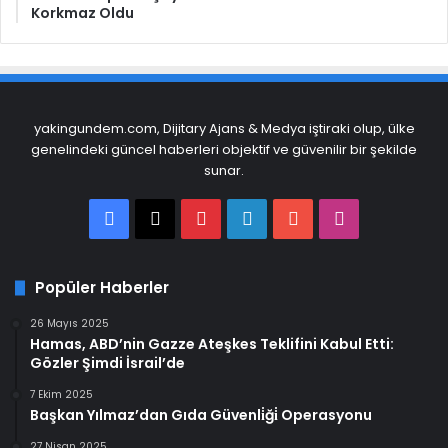
Korkmaz Oldu
yakingundem.com, Dijitary Ajans & Medya iştiraki olup, ülke
genelindeki güncel haberleri objektif ve güvenilir bir şekilde
sunar.
Facebook
X
Pinterest
LinkedIn
YouTube
Instagram
Popüler Haberler
26 Mayıs 2025
Hamas, ABD’nin Gazze Ateşkes Teklifini Kabul Etti:
Gözler Şimdi İsrail’de
7 Ekim 2025
Başkan Yılmaz’dan Gıda Güvenli̇ği̇ Operasyonu
27 Nisan 2025