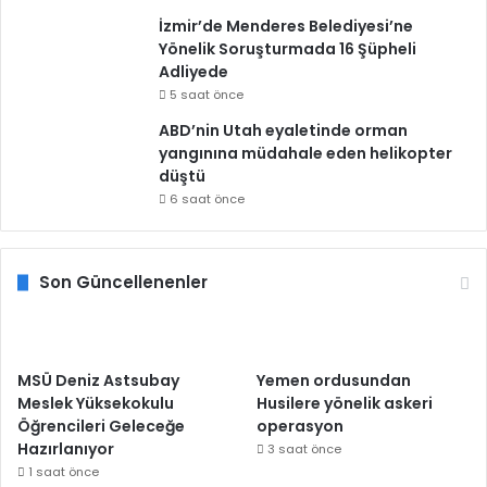
İzmir’de Menderes Belediyesi’ne
Yönelik Soruşturmada 16 Şüpheli
Adliyede
5 saat önce
ABD’nin Utah eyaletinde orman
yangınına müdahale eden helikopter
düştü
6 saat önce
Son Güncellenenler
MSÜ Deniz Astsubay
Yemen ordusundan
Meslek Yüksekokulu
Husilere yönelik askeri
Öğrencileri Geleceğe
operasyon
Hazırlanıyor
3 saat önce
1 saat önce