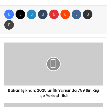
Facebook
X
LinkedIn
Tumblr
Pinterest
Reddit
VKontakte
E-Posta ile paylaş
Yazdır
Bakan
Işıkhan:
2025’ün
İlk
Yarısında
759
Bin
Kişi
İşe
Yerleştirildi
Bakan Işıkhan: 2025’ün İlk Yarısında 759 Bin Kişi
İşe Yerleştirildi
Manavgat