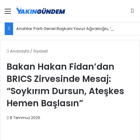
Menü
Ar
Anahtar Parti Genel Başkanı Yavuz Ağıralioğlu, Saadet Partisi Genel Başkanı Mahmut Arıkan'ı ağırladı
Anasayfa
/
Siyaset
Bakan Hakan Fidan’dan
BRICS Zirvesinde Mesaj:
“Soykırım Dursun, Ateşkes
Hemen Başlasın”
8 Temmuz 2025