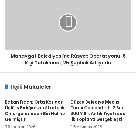
Belediyesi’ne
Rüşvet
Operasyonu:
6
Kişi
Tutuklandı,
25
Şüpheli
Adliyede
Manavgat Belediyesi’ne Rüşvet Operasyonu: 6
Kişi Tutuklandı, 25 Şüpheli Adliyede
İlgili Makaleler
Bakan Fidan: Orta Koridor
Düzce Belediye Meclisi
Üçlü İş Birliğimizin Stratejik
Tarihi Canlandırdı: 2 Bin
Omurgalarından Biri Haline
300 Yıllık Antik Tiyatroda
Gelmiştir
İlk Toplantı Gerçekleşti
8 Haziran 2026
5 Ağustos 2025