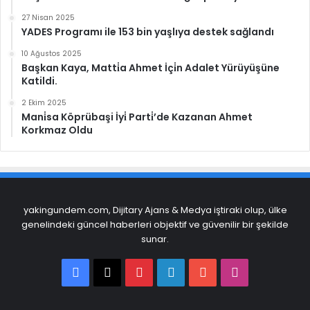
27 Nisan 2025
YADES Programı ile 153 bin yaşlıya destek sağlandı
10 Ağustos 2025
Başkan Kaya, Matti̇a Ahmet İçi̇n Adalet Yürüyüşüne
Katildi.
2 Ekim 2025
Mani̇sa Köprübaşi İyi̇ Parti̇’de Kazanan Ahmet
Korkmaz Oldu
yakingundem.com, Dijitary Ajans & Medya iştiraki olup, ülke
genelindeki güncel haberleri objektif ve güvenilir bir şekilde
sunar.
Facebook
X
Pinterest
LinkedIn
YouTube
Instagram