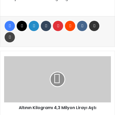
Facebook
X
LinkedIn
Tumblr
Pinterest
Reddit
VKontakte
E-Posta ile paylaş
Yazdır
Altının
Kilogramı
4,3
Milyon
Lirayı
Aştı
Altının Kilogramı 4,3 Milyon Lirayı Aştı