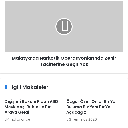
Malatya’da
Narkotik
Operasyonlarında
Zehir
Tacirlerine
Geçit
Yok
Malatya’da Narkotik Operasyonlarında Zehir
Tacirlerine Geçit Yok
İlgili Makaleler
Dışişleri Bakanı Fidan ABD’li
Özgür Özel: Onlar Bir Yol
Mevkidaşı Rubio İle Bir
Bulursa Biz Yeni Bir Yol
Araya Geldi
Açacağız
4 hafta önce
3 Temmuz 2026