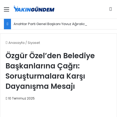
Menü
Ar
Anahtar Parti Genel Başkanı Yavuz Ağıralioğlu, Saadet Partisi Genel Başkanı Mahmut Arıkan'ı ağırladı
Anasayfa
/
Siyaset
Özgür Özel’den Belediye
Başkanlarına Çağrı:
Soruşturmalara Karşı
Dayanışma Mesajı
10 Temmuz 2025