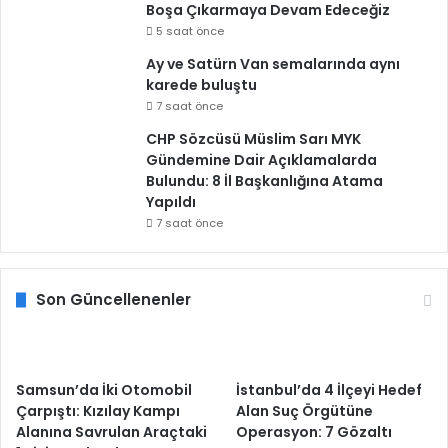
Boşa Çıkarmaya Devam Edeceğiz
5 saat önce
Ay ve Satürn Van semalarında aynı
karede buluştu
7 saat önce
CHP Sözcüsü Müslim Sarı MYK
Gündemine Dair Açıklamalarda
Bulundu: 8 İl Başkanlığına Atama
Yapıldı
7 saat önce
Son Güncellenenler
Samsun’da İki Otomobil
İstanbul’da 4 İlçeyi Hedef
Çarpıştı: Kızılay Kampı
Alan Suç Örgütüne
Alanına Savrulan Araçtaki
Operasyon: 7 Gözaltı