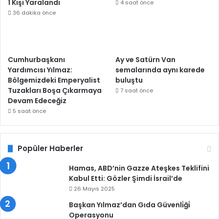
1 Kişi Yaralandı
4 saat önce
36 dakika önce
Cumhurbaşkanı
Ay ve Satürn Van
Yardımcısı Yılmaz:
semalarında aynı karede
Bölgemizdeki Emperyalist
buluştu
Tuzakları Boşa Çıkarmaya
7 saat önce
Devam Edeceğiz
5 saat önce
Popüler Haberler
Hamas, ABD’nin Gazze Ateşkes Teklifini
Kabul Etti: Gözler Şimdi İsrail’de
26 Mayıs 2025
Başkan Yılmaz’dan Gıda Güvenli̇ği̇
Operasyonu