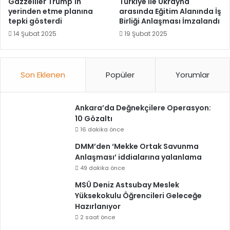
Gazzeliler Trump'ın
Türkiye ile Ukrayna
yerinden etme planına
arasında Eğitim Alanında İş
tepki gösterdi
Birliği Anlaşması İmzalandı
14 Şubat 2025
19 Şubat 2025
Son Eklenen
Popüler
Yorumlar
Ankara’da Değnekçilere Operasyon:
10 Gözaltı
16 dakika önce
DMM’den ‘Mekke Ortak Savunma
Anlaşması’ iddialarına yalanlama
49 dakika önce
MSÜ Deniz Astsubay Meslek
Yüksekokulu Öğrencileri Geleceğe
Hazırlanıyor
2 saat önce