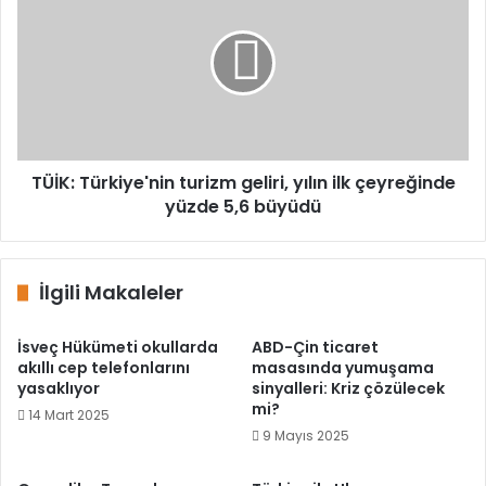
turizm
geliri,
yılın
ilk
çeyreğinde
yüzde
5,6
büyüdü
TÜİK: Türkiye'nin turizm geliri, yılın ilk çeyreğinde
yüzde 5,6 büyüdü
İlgili Makaleler
İsveç Hükümeti okullarda
ABD-Çin ticaret
akıllı cep telefonlarını
masasında yumuşama
yasaklıyor
sinyalleri: Kriz çözülecek
mi?
14 Mart 2025
9 Mayıs 2025