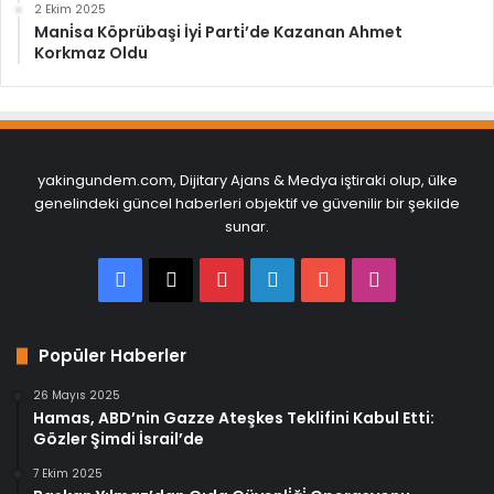
2 Ekim 2025
Mani̇sa Köprübaşi İyi̇ Parti̇’de Kazanan Ahmet
Korkmaz Oldu
yakingundem.com, Dijitary Ajans & Medya iştiraki olup, ülke
genelindeki güncel haberleri objektif ve güvenilir bir şekilde
sunar.
Facebook
X
Pinterest
LinkedIn
YouTube
Instagram
Popüler Haberler
26 Mayıs 2025
Hamas, ABD’nin Gazze Ateşkes Teklifini Kabul Etti:
Gözler Şimdi İsrail’de
7 Ekim 2025