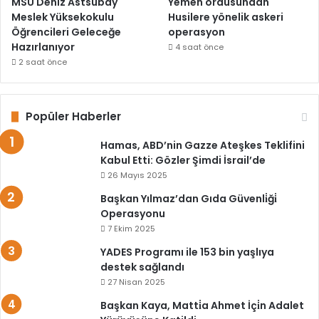
MSÜ Deniz Astsubay
Yemen ordusundan
Meslek Yüksekokulu
Husilere yönelik askeri
Öğrencileri Geleceğe
operasyon
Hazırlanıyor
4 saat önce
2 saat önce
Popüler Haberler
Hamas, ABD’nin Gazze Ateşkes Teklifini
Kabul Etti: Gözler Şimdi İsrail’de
26 Mayıs 2025
Başkan Yılmaz’dan Gıda Güvenli̇ği̇
Operasyonu
7 Ekim 2025
YADES Programı ile 153 bin yaşlıya
destek sağlandı
27 Nisan 2025
Başkan Kaya, Matti̇a Ahmet İçi̇n Adalet