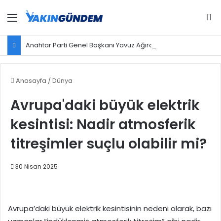
Menü
Ar
Anahtar Parti Genel Başkanı Yavuz Ağıralioğlu, Saadet Partisi Genel Başkanı Mahmut Arıkan'ı ağırladı
Anasayfa
/
Dünya
Avrupa'daki büyük elektrik
kesintisi: Nadir atmosferik
titreşimler suçlu olabilir mi?
30 Nisan 2025
Avrupa’daki büyük elektrik kesintisinin nedeni olarak, bazı