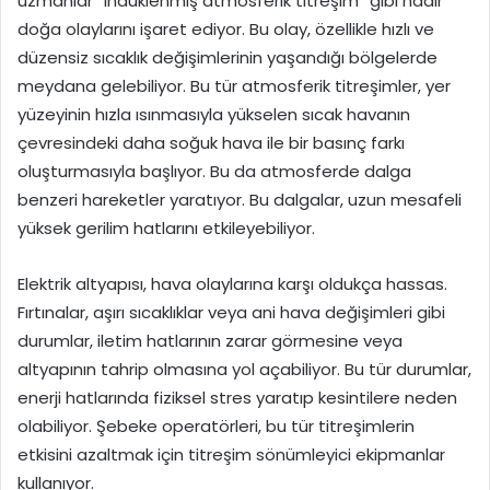
uzmanlar “indüklenmiş atmosferik titreşim” gibi nadir
doğa olaylarını işaret ediyor. Bu olay, özellikle hızlı ve
düzensiz sıcaklık değişimlerinin yaşandığı bölgelerde
meydana gelebiliyor. Bu tür atmosferik titreşimler, yer
yüzeyinin hızla ısınmasıyla yükselen sıcak havanın
çevresindeki daha soğuk hava ile bir basınç farkı
oluşturmasıyla başlıyor. Bu da atmosferde dalga
benzeri hareketler yaratıyor. Bu dalgalar, uzun mesafeli
yüksek gerilim hatlarını etkileyebiliyor.
Elektrik altyapısı, hava olaylarına karşı oldukça hassas.
Fırtınalar, aşırı sıcaklıklar veya ani hava değişimleri gibi
durumlar, iletim hatlarının zarar görmesine veya
altyapının tahrip olmasına yol açabiliyor. Bu tür durumlar,
enerji hatlarında fiziksel stres yaratıp kesintilere neden
olabiliyor. Şebeke operatörleri, bu tür titreşimlerin
etkisini azaltmak için titreşim sönümleyici ekipmanlar
kullanıyor.