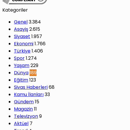
Kategoriler
Genel
3.384
Asayiş
2.615
Siyaset
1.957
Ekonomi
1.766
Türkiye
1.406
Spor
1.274
Yaşam
229
Dünya
189
Eğitim
123
Sivas Haberleri
68
Kamu İlanları
33
Gündem
15
Magazin
11
Televizyon
9
Aktüel
7