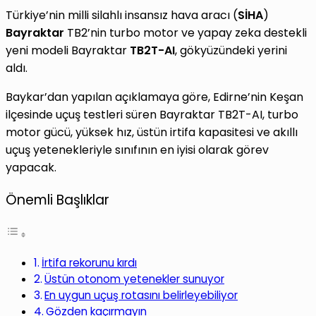
Türkiye’nin milli silahlı insansız hava aracı (
SİHA
)
Bayraktar
TB2’nin turbo motor ve yapay zeka destekli
yeni modeli Bayraktar
TB2T-AI
, gökyüzündeki yerini
aldı.
Baykar’dan yapılan açıklamaya göre, Edirne’nin Keşan
ilçesinde uçuş testleri süren Bayraktar TB2T-AI, turbo
motor gücü, yüksek hız, üstün irtifa kapasitesi ve akıllı
uçuş yetenekleriyle sınıfının en iyisi olarak görev
yapacak.
Önemli Başlıklar
İrtifa rekorunu kırdı
Üstün otonom yetenekler sunuyor
En uygun uçuş rotasını belirleyebiliyor
Gözden kaçırmayın