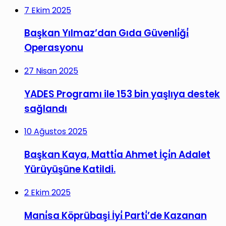
7 Ekim 2025
Başkan Yılmaz’dan Gıda Güvenli̇ği̇
Operasyonu
27 Nisan 2025
YADES Programı ile 153 bin yaşlıya destek
sağlandı
10 Ağustos 2025
Başkan Kaya, Matti̇a Ahmet İçi̇n Adalet
Yürüyüşüne Katildi.
2 Ekim 2025
Mani̇sa Köprübaşi İyi̇ Parti̇’de Kazanan