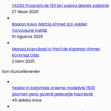
YADES Programı ile 153 bin yaşlıya destek sağlandı
27 Nisan 2025
Başkan Kaya, Matti̇a Ahmet İçi̇n Adalet
Yürüyüşüne Katildi.
10 Ağustos 2025
Mani̇sa Köprübaşi İyi̇ Parti̇’de Kazanan Ahmet
Korkmaz Oldu
2 Ekim 2025
Son Güncellenenler
Yeşilay’ın bağımlılık önleme modeliyle 1500
göçmen genç güvenli geleceğe hazırlandı
45 dakika önce