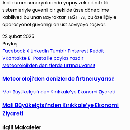
Acil durum senaryolarında yapay zeka destekli
sistemleriyle güvenli bir şekilde üsse dönebilme
kabiliyeti bulunan Bayraktar TB2T-AI, bu özelliğiyle
operasyonel güvenliği en üst seviyeye taşıyor.
22 Şubat 2025
Paylaş
Facebook
X
LinkedIn
Tumblr
Pinterest
Reddit
VKontakte
E-Posta ile paylaş
Yazdır
Meteoroloji’den denizlerde fırtına uyarısı!
Meteoroloji’den denizlerde fırtına uyarısı!
Mali Büyükelçisi’nden Kırıkkale’ye Ekonomi Ziyareti
Mali Büyükelçisi’nden Kırıkkale’ye Ekonomi
Ziyareti
İlgili Makaleler