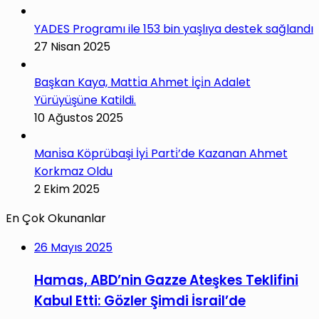
YADES Programı ile 153 bin yaşlıya destek sağlandı
27 Nisan 2025
Başkan Kaya, Matti̇a Ahmet İçi̇n Adalet
Yürüyüşüne Katildi.
10 Ağustos 2025
Mani̇sa Köprübaşi İyi̇ Parti̇’de Kazanan Ahmet
Korkmaz Oldu
2 Ekim 2025
En Çok Okunanlar
26 Mayıs 2025
Hamas, ABD’nin Gazze Ateşkes Teklifini
Kabul Etti: Gözler Şimdi İsrail’de