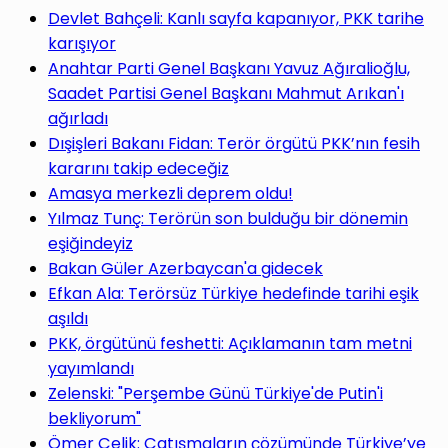
Devlet Bahçeli: Kanlı sayfa kapanıyor, PKK tarihe
karışıyor
Anahtar Parti Genel Başkanı Yavuz Ağıralioğlu,
Saadet Partisi Genel Başkanı Mahmut Arıkan'ı
ağırladı
Dışişleri Bakanı Fidan: Terör örgütü PKK’nın fesih
kararını takip edeceğiz
Amasya merkezli deprem oldu!
Yılmaz Tunç: Terörün son bulduğu bir dönemin
eşiğindeyiz
Bakan Güler Azerbaycan'a gidecek
Efkan Ala: Terörsüz Türkiye hedefinde tarihi eşik
aşıldı
PKK, örgütünü feshetti: Açıklamanın tam metni
yayımlandı
Zelenski: "Perşembe Günü Türkiye'de Putin'i
bekliyorum"
Ömer Çelik: Çatışmaların çözümünde Türkiye’ye