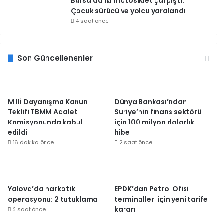
Bursa’da iki motosiklet çarpıştı:
Çocuk sürücü ve yolcu yaralandı
4 saat önce
Son Güncellenenler
Milli Dayanışma Kanun
Dünya Bankası’ndan
Teklifi TBMM Adalet
Suriye’nin finans sektörü
Komisyonunda kabul
için 100 milyon dolarlık
edildi
hibe
16 dakika önce
2 saat önce
Yalova’da narkotik
EPDK’dan Petrol Ofisi
operasyonu: 2 tutuklama
terminalleri için yeni tarife
kararı
2 saat önce