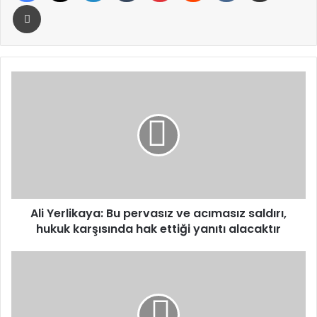
Yazdır
Ali
Yerlikaya:
Bu
pervasız
ve
acımasız
saldırı,
hukuk
karşısında
hak
Ali Yerlikaya: Bu pervasız ve acımasız saldırı,
ettiği
hukuk karşısında hak ettiği yanıtı alacaktır
yanıtı
alacaktır
Kırmızı
bültenle
aranan
4