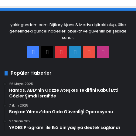
yakingundem.com, Dijitary Ajans & Medya iştiraki olup, ülke
genelindeki güncel haberleri objektif ve güvenilir bir şekilde
sunar.
Facebook
X
Pinterest
LinkedIn
YouTube
Instagram
Popüler Haberler
26 Mayıs 2025
Hamas, ABD’nin Gazze Ateşkes Teklifini Kabul Etti:
Gözler Şimdi İsrail’de
7 Ekim 2025
Başkan Yılmaz’dan Gıda Güvenli̇ği̇ Operasyonu
27 Nisan 2025
YADES Programı ile 153 bin yaşlıya destek sağlandı