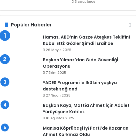
3 saat önce
Popüler Haberler
Hamas, ABD’nin Gazze Ateşkes Teklifini
Kabul Etti: Gözler Şimdi İsrail’de
26 Mayıs 2025
Başkan Yılmaz’dan Gıda Güvenli̇ği̇
Operasyonu
7 Ekim 2025
YADES Programı ile 153 bin yaşlıya
destek sağlandı
27 Nisan 2025
Başkan Kaya, Matti̇a Ahmet İçi̇n Adalet
Yürüyüşüne Katildi.
10 Ağustos 2025
Mani̇sa Köprübaşi İyi̇ Parti̇’de Kazanan
Ahmet Korkmaz Oldu