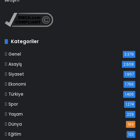
İletişim
Kategoriler
Genel
3.379
Asayiş
2.608
Siyaset
1.957
Ekonomi
1.766
Türkiye
1.406
Spor
1.274
Yaşam
229
Dünya
189
Eğitim
123