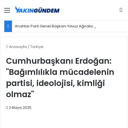
Menü
Ar
Anahtar Parti Genel Başkanı Yavuz Ağıralioğlu, Saadet Partisi Genel Başkanı Mahmut Arıkan'ı ağırladı
Anasayfa
/
Türkiye
Cumhurbaşkanı Erdoğan:
"Bağımlılıkla mücadelenin
partisi, ideolojisi, kimliği
olmaz"
2 Mayıs 2025