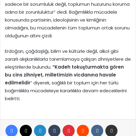
sadece bir sorumluluk değil, toplumun huzurunu koruma
adına bir zorunluluktur” dedi. Bağımlılıkla mücadele
konusunda partisinin, ideolojisinin ve kimliğinin
olmadığını, bu mücadelenin tüm toplumun ortak sorunu
olduğunun altını çizdi.
Erdoğan, çağdaşlığı, bilim ve kültürle değil, alkol gibi
zararlı alışkanlıklarla tanımlamaya çalışan zihniyetlere de
eleştirilerde bulundu.
“Kadeh tokuşturmakta gören
bu cins zihniyet, milletimizin vicdanına havale
edilmelidir
” diyerek, sağlıklı bir toplum için her türlü
bağımlılıkla mücadeleye kararlılıkla devam edeceklerini
belirtti.
Facebook
X
LinkedIn
Tumblr
Pinterest
Reddit
VKontakte
E-Posta ile paylaş