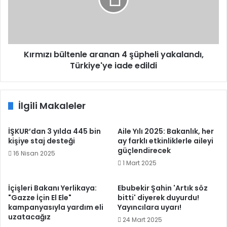
şüpheli
yakalandı,
Türkiye'ye
iade
edildi
Kırmızı bültenle aranan 4 şüpheli yakalandı,
Türkiye'ye iade edildi
İlgili Makaleler
İŞKUR’dan 3 yılda 445 bin
Aile Yılı 2025: Bakanlık, her
kişiye staj desteği
ay farklı etkinliklerle aileyi
güçlendirecek
16 Nisan 2025
1 Mart 2025
İçişleri Bakanı Yerlikaya:
Ebubekir Şahin 'Artık söz
"Gazze İçin El Ele"
bitti' diyerek duyurdu!
kampanyasıyla yardım eli
Yayıncılara uyarı!
uzatacağız
24 Mart 2025