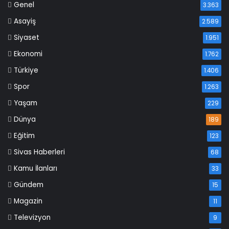
Genel
3.363
Asayiş
2.589
Siyaset
1.951
Ekonomi
1.762
Türkiye
1.406
Spor
1.263
Yaşam
229
Dünya
189
Eğitim
123
Sivas Haberleri
68
Kamu İlanları
33
Gündem
15
Magazin
11
Televizyon
9