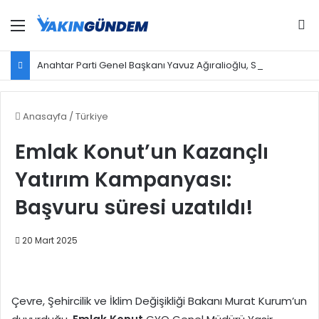
Menü
Ar
Anahtar Parti Genel Başkanı Yavuz Ağıralioğlu, Saadet Partisi Genel Başkanı Mahmut Arıkan'ı ağırladı
Anasayfa
/
Türkiye
Emlak Konut’un Kazançlı
Yatırım Kampanyası:
Başvuru süresi uzatıldı!
20 Mart 2025
Çevre, Şehircilik ve İklim Değişikliği Bakanı Murat Kurum’un