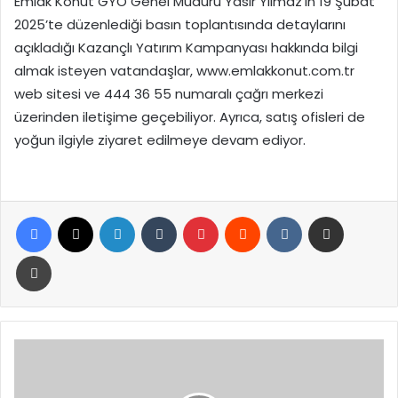
Emlak Konut GYO Genel Müdürü Yasir Yılmaz’ın 19 Şubat
2025’te düzenlediği basın toplantısında detaylarını
açıkladığı Kazançlı Yatırım Kampanyası hakkında bilgi
almak isteyen vatandaşlar, www.emlakkonut.com.tr
web sitesi ve 444 36 55 numaralı çağrı merkezi
üzerinden iletişime geçebiliyor. Ayrıca, satış ofisleri de
yoğun ilgiyle ziyaret edilmeye devam ediyor.
Facebook
X
LinkedIn
Tumblr
Pinterest
Reddit
VKontakte
E-Posta ile paylaş
Yazdır
Türk
lirası
uzlaşmalı