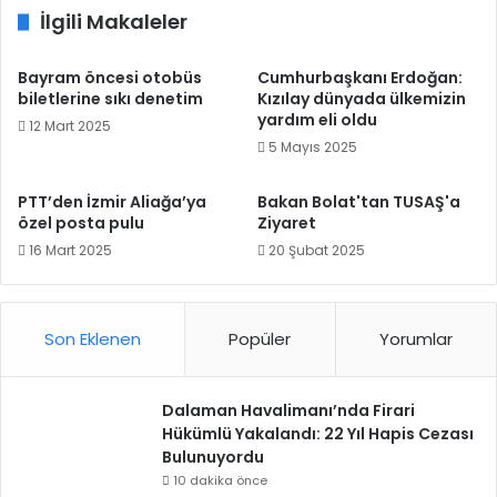
İlgili Makaleler
Bayram öncesi otobüs
Cumhurbaşkanı Erdoğan:
biletlerine sıkı denetim
Kızılay dünyada ülkemizin
yardım eli oldu
12 Mart 2025
5 Mayıs 2025
PTT’den İzmir Aliağa’ya
Bakan Bolat'tan TUSAŞ'a
özel posta pulu
Ziyaret
16 Mart 2025
20 Şubat 2025
Son Eklenen
Popüler
Yorumlar
Dalaman Havalimanı’nda Firari
Hükümlü Yakalandı: 22 Yıl Hapis Cezası
Bulunuyordu
10 dakika önce