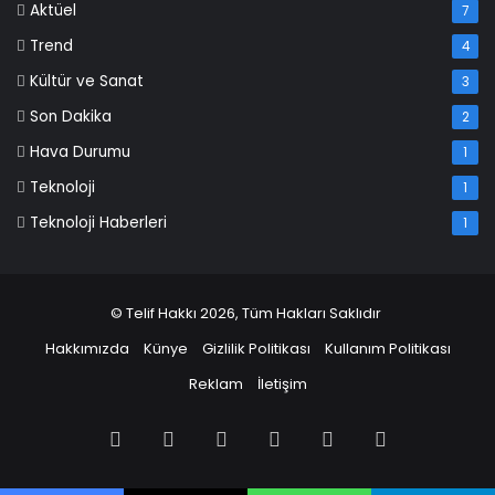
Aktüel
7
Trend
4
Kültür ve Sanat
3
Son Dakika
2
Hava Durumu
1
Teknoloji
1
Teknoloji Haberleri
1
© Telif Hakkı 2026, Tüm Hakları Saklıdır
Hakkımızda
Künye
Gizlilik Politikası
Kullanım Politikası
Reklam
İletişim
Facebook
X
Pinterest
LinkedIn
YouTube
Instagram