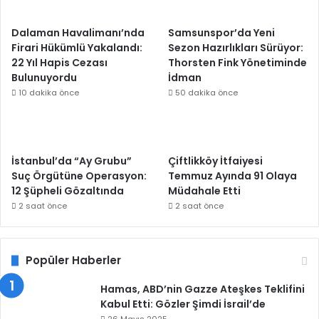
Dalaman Havalimanı’nda
Samsunspor’da Yeni
Firari Hükümlü Yakalandı:
Sezon Hazırlıkları Sürüyor:
22 Yıl Hapis Cezası
Thorsten Fink Yönetiminde
Bulunuyordu
İdman
10 dakika önce
50 dakika önce
İstanbul’da “Ay Grubu”
Çiftlikköy İtfaiyesi
Suç Örgütüne Operasyon:
Temmuz Ayında 91 Olaya
12 Şüpheli Gözaltında
Müdahale Etti
2 saat önce
2 saat önce
Popüler Haberler
Hamas, ABD’nin Gazze Ateşkes Teklifini
Kabul Etti: Gözler Şimdi İsrail’de