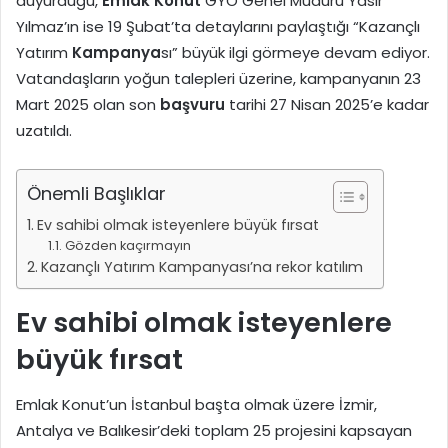
duyurduğu,
Emlak Konut
GYO Genel Müdürü Yasir
Yılmaz’ın ise 19 Şubat’ta detaylarını paylaştığı “Kazançlı
Yatırım
Kampanya
sı” büyük ilgi görmeye devam ediyor.
Vatandaşların yoğun talepleri üzerine, kampanyanın 23
Mart 2025 olan son
başvuru
tarihi 27 Nisan 2025’e kadar
uzatıldı.
Önemli Başlıklar
Ev sahibi olmak isteyenlere büyük fırsat
Gözden kaçırmayın
Kazançlı Yatırım Kampanyası’na rekor katılım
Ev sahibi olmak isteyenlere
büyük fırsat
Emlak Konut’un İstanbul başta olmak üzere İzmir,
Antalya ve Balıkesir’deki toplam 25 projesini kapsayan