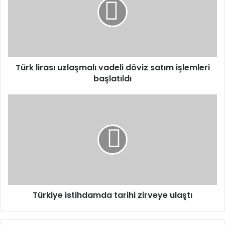
vadeli
döviz
satım
işlemleri
başlatıldı
Türk lirası uzlaşmalı vadeli döviz satım işlemleri
başlatıldı
Türkiye
istihdamda
tarihi
zirveye
ulaştı
Türkiye istihdamda tarihi zirveye ulaştı