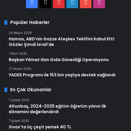
Facebook
X
Pinterest
LinkedIn
YouTube
Instagram
Popüler Haberler
26 Mayıs 2025
Hamas, ABD’nin Gazze Ateşkes Teklifini Kabul Etti:
Gözler Şimdi İsrail’de
7 Ekim 2025
Başkan Yılmaz’dan Gıda Güvenli̇ği̇ Operasyonu
27 Nisan 2025
YADES Programı ile 153 bin yaşlıya destek sağlandı
En Çok Okunanlar
7 Şubat 2025
Altunbaş, 2024-2025 eğitim öğretim yılının ilk
dönemini değerlendirdi
7 Şubat 2025
Sivas'ta üç çeşit yemek 40 TL