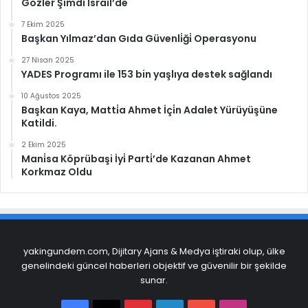
Gözler Şimdi İsrail’de
7 Ekim 2025
Başkan Yılmaz’dan Gıda Güvenli̇ği̇ Operasyonu
27 Nisan 2025
YADES Programı ile 153 bin yaşlıya destek sağlandı
10 Ağustos 2025
Başkan Kaya, Matti̇a Ahmet İçi̇n Adalet Yürüyüşüne
Katildi.
2 Ekim 2025
Mani̇sa Köprübaşi İyi̇ Parti̇’de Kazanan Ahmet
Korkmaz Oldu
yakingundem.com, Dijitary Ajans & Medya iştiraki olup, ülke
genelindeki güncel haberleri objektif ve güvenilir bir şekilde
sunar.