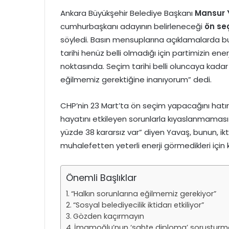
Ankara Büyükşehir Belediye Başkanı
Mansur 
cumhurbaşkanı adayının belirleneceği
ön se
söyledi. Basın mensuplarına açıklamalarda bu
tarihi henüz belli olmadığı için partimizin e
noktasında. Seçim tarihi belli oluncaya kadar
eğilmemiz gerektiğine inanıyorum” dedi.
CHP’nin 23 Mart’ta ön seçim yapacağını hatır
hayatını etkileyen sorunlarla kıyaslanmaması 
yüzde 38 kararsız var” diyen Yavaş, bunun, i
muhalefetten yeterli enerji görmedikleri için k
Önemli Başlıklar
“Halkın sorunlarına eğilmemiz gerekiyor”
“Sosyal belediyecilik iktidarı etkiliyor”
Gözden kaçırmayın
İmamoğlu’nun ‘sahte diploma’ soruşturm