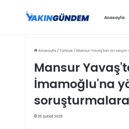
Anasayfa
Dışişleri Bakanı Fidan: Terör örgütü PKK’nın
Gündem
Anasayfa
/
Türkiye
/
Mansur Yavaş'tan ön seçim 
Mansur Yavaş't
İmamoğlu'na yö
soruşturmalara
25 Şubat 2025