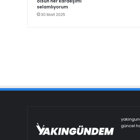
olsun her kardeşimi
selamlıyorum
30 Mart 2025
yakingund
güncel ha