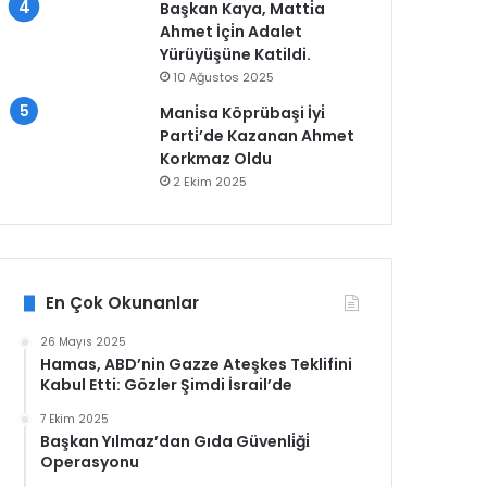
Başkan Kaya, Matti̇a
Ahmet İçi̇n Adalet
Yürüyüşüne Katildi.
10 Ağustos 2025
Mani̇sa Köprübaşi İyi̇
Parti̇’de Kazanan Ahmet
Korkmaz Oldu
2 Ekim 2025
En Çok Okunanlar
26 Mayıs 2025
Hamas, ABD’nin Gazze Ateşkes Teklifini
Kabul Etti: Gözler Şimdi İsrail’de
7 Ekim 2025
Başkan Yılmaz’dan Gıda Güvenli̇ği̇
Operasyonu