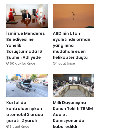
İzmir’de Menderes
ABD’nin Utah
Belediyesi’ne
eyaletinde orman
Yönelik
yangınına
Soruşturmada 16
müdahale eden
Şüpheli Adliyede
helikopter düştü
60 dakika önce
1 saat önce
Kartal’da
Milli Dayanışma
kontrolden çıkan
Kanun Teklifi TBMM
otomobil 3 araca
Adalet
çarptı: 2 yaralı
Komisyonunda
kabul edildi
3 saat önce