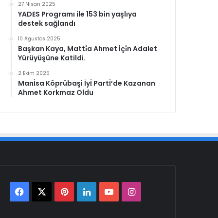
27 Nisan 2025
YADES Programı ile 153 bin yaşlıya
destek sağlandı
10 Ağustos 2025
Başkan Kaya, Matti̇a Ahmet İçi̇n Adalet
Yürüyüşüne Katildi.
2 Ekim 2025
Mani̇sa Köprübaşi İyi̇ Parti̇’de Kazanan
Ahmet Korkmaz Oldu
Facebook
X
Pinterest
LinkedIn
YouTube
Instagram