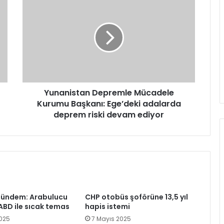
Depremle
Mücadele
Kurumu
Başkanı:
Ege’deki
adalarda
deprem
riski
devam
Yunanistan Depremle Mücadele
ediyor
Kurumu Başkanı: Ege’deki adalarda
deprem riski devam ediyor
gündem: Arabulucu
CHP otobüs şoförüne 13,5 yıl
 ABD ile sıcak temas
hapis istemi
025
7 Mayıs 2025