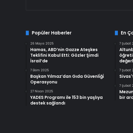
Popüler Haberler
En Ç
26 Mayıs 2025
7 Şubat
Hamas, ABD’nin Gazze Ateşkes
Altun
Teklifini Kabul Etti: Gözler Şimdi
öğreti
İsrail’de
değerl
7 Ekim 2025
7 Şubat
Başkan Yılmaz’dan Gıda Güvenli̇ği̇
Sivas'
Operasyonu
7 Şubat
Mezun
27 Nisan 2025
YADES Programı ile 153 bin yaşlıya
bir ar
destek sağlandı