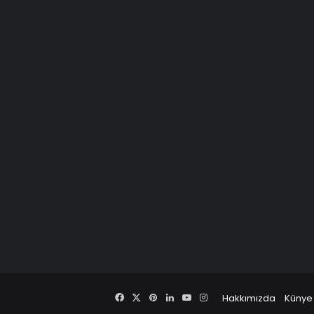
Facebook
X
Pinterest
LinkedIn
YouTube
Instagram
Hakkımızda
Künye