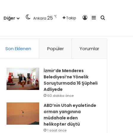
Kayıt Ol
Kenar Bölmesi
Arama yap ..
℃
25
Diğer
Takip
Ankara
zlilik Politikası
Kullanım Politikası
Reklam
İletişim
Son Eklenen
Popüler
Yorumlar
İzmir’de Menderes
Belediyesi’ne Yönelik
Soruşturmada 16 Şüpheli
Adliyede
60 dakika önce
ABD’nin Utah eyaletinde
orman yangınına
müdahale eden
helikopter düştü
1 saat önce