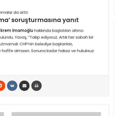
nmalar da arttı
ma’ soruşturmasına yanıt
Ekrem İmamoğlu
hakkında başlatılan altıncı
bulundu. Yavaş, “Takip ediyoruz. Artık her sabah bir
utmamalı: CHP’nin belediye başkanları,
e hafife almasın. Sonuna kadar haksız ve hukuksuz
erest
Reddit
VKontakte
E-Posta ile paylaş
Yazdır
Yunanistan