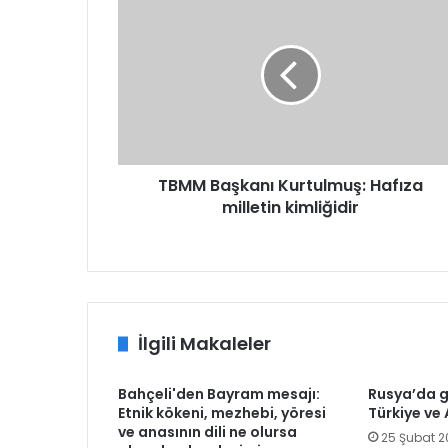
Başkanı
Kurtulmuş:
Hafıza
milletin
kimliğidir
TBMM Başkanı Kurtulmuş: Hafıza
milletin kimliğidir
İlgili Makaleler
Bahçeli'den Bayram mesajı:
Rusya’da 
Etnik kökeni, mezhebi, yöresi
Türkiye ve
ve anasının dili ne olursa
25 Şubat 2