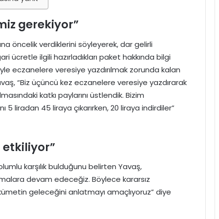
miz gerekiyor”
a öncelik verdiklerini söyleyerek, dar gelirli
 ücretle ilgili hazırladıkları paket hakkında bilgi
eniyle eczanelere veresiye yazdırılmak zorunda kalan
Yavaş, “Biz üçüncü kez eczanelere veresiye yazdırarak
lmasındaki katkı paylarını üstlendik. Bizim
 liradan 45 liraya çıkarırken, 20 liraya indirdiler”
 etkiliyor”
 olumlu karşılık bulduğunu belirten Yavaş,
alışmalara devam edeceğiz. Böylece kararsız
hükümetin geleceğini anlatmayı amaçlıyoruz” diye