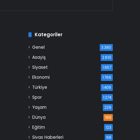
Kategoriler
Genel
3.380
Asayiş
2.610
Siyaset
1.957
Ekonomi
1.766
Türkiye
1.406
Spor
1.274
Yaşam
229
Dünya
189
Eğitim
123
Sivas Haberleri
68