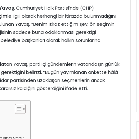
Yavaş
, Cumhuriyet Halk Partisi’nde (CHP)
çim
le ilgili olarak herhangi bir itirazda bulunmadığını
lunan Yavaş, “Benim itiraz ettiğim şey, ön seçimin
nerjisinin sadece buna odaklanması gerektiği
 belediye başkanları olarak halkın sorunlarına
latan Yavaş, parti içi gündemlerin vatandaşın günlük
gerektiğini belirtti. “Bugün yayımlanan ankette hâlâ
ktidar partisinden uzaklaşan seçmenlerin ancak
ararsız kaldığını gösterdiğini ifade etti.
asına yanıt