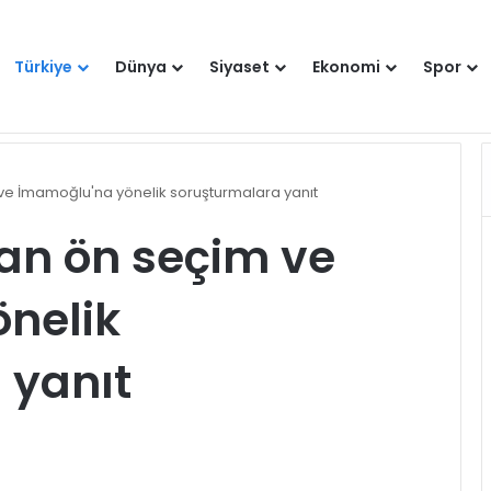
Türkiye
Dünya
Siyaset
Ekonomi
Spor
 fesih kararını takip edeceğiz
Hakkımızda
Künye
Gi
ve İmamoğlu'na yönelik soruşturmalara yanıt
an ön seçim ve
nelik
 yanıt