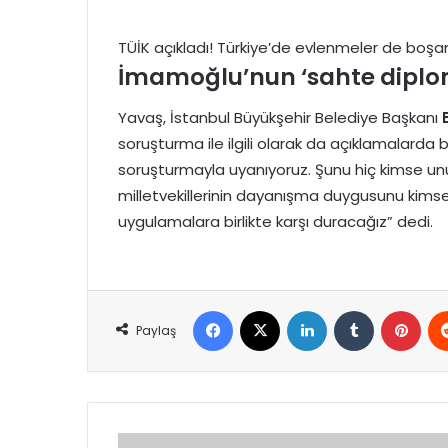
TÜİK açıkladı! Türkiye’de evlenmeler de boşa
İmamoğlu’nun ‘sahte diplo
Yavaş, İstanbul Büyükşehir Belediye Başkanı
soruşturma ile ilgili olarak da açıklamalarda 
soruşturmayla uyanıyoruz. Şunu hiç kimse un
milletvekillerinin dayanışma duygusunu kims
uygulamalara birlikte karşı duracağız” dedi.
Facebook
X
LinkedIn
Tumblr
Pint
Paylaş
TBMM