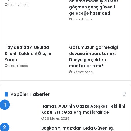
önleme modeliyle 1500
1 saniye önce
göçmen genç güvenli
geleceğe hazırlandı
3 saat önce
Tayland’daki Okulda
Gözümüzün görmediği
Silahlı Saldırı: 6 Ölü, 15
devasa imparatorluk:
Yaralı
Dünya gerçekten
mantarların mı?
4 saat önce
6 saat önce
Popüler Haberler
Hamas, ABD’nin Gazze Ateşkes Teklifini
Kabul Etti: Gözler Şimdi İsrail’de
26 Mayıs 2025
Başkan Yılmaz’dan Gıda Güvenli̇ği̇