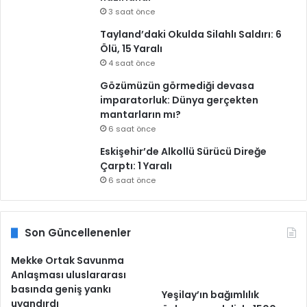
3 saat önce
Tayland’daki Okulda Silahlı Saldırı: 6
Ölü, 15 Yaralı
4 saat önce
Gözümüzün görmediği devasa
imparatorluk: Dünya gerçekten
mantarların mı?
6 saat önce
Eskişehir’de Alkollü Sürücü Direğe
Çarptı: 1 Yaralı
6 saat önce
Son Güncellenenler
Mekke Ortak Savunma
Anlaşması uluslararası
basında geniş yankı
Yeşilay’ın bağımlılık
uyandırdı