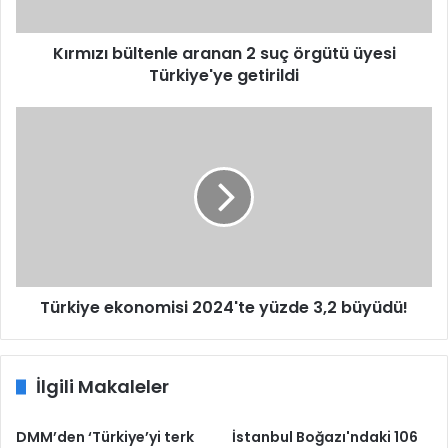
Türkiye'ye
getirildi
Kırmızı bültenle aranan 2 suç örgütü üyesi
Türkiye'ye getirildi
Türkiye
ekonomisi
2024'te
yüzde
3,2
büyüdü!
Türkiye ekonomisi 2024'te yüzde 3,2 büyüdü!
İlgili Makaleler
DMM’den ‘Türkiye’yi terk
İstanbul Boğazı'ndaki 106