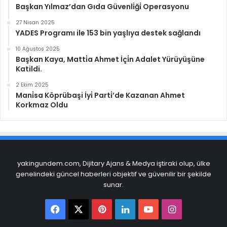
Başkan Yılmaz’dan Gıda Güvenli̇ği̇ Operasyonu
27 Nisan 2025
YADES Programı ile 153 bin yaşlıya destek sağlandı
10 Ağustos 2025
Başkan Kaya, Matti̇a Ahmet İçi̇n Adalet Yürüyüşüne
Katildi.
2 Ekim 2025
Mani̇sa Köprübaşi İyi̇ Parti̇’de Kazanan Ahmet
Korkmaz Oldu
yakingundem.com, Dijitary Ajans & Medya iştiraki olup, ülke
genelindeki güncel haberleri objektif ve güvenilir bir şekilde
sunar.
Facebook
X
Pinterest
LinkedIn
YouTube
Instagram