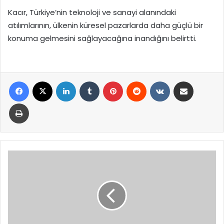
Kacır, Türkiye’nin teknoloji ve sanayi alanındaki
atılımlarının, ülkenin küresel pazarlarda daha güçlü bir
konuma gelmesini sağlayacağına inandığını belirtti.
Facebook
X
LinkedIn
Tumblr
Pinterest
Reddit
VKontakte
E-Posta ile paylaş
Yazdır
Kırmızı
bültenle
aranan
2
suç
örgütü
üyesi