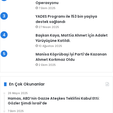
Operasyonu
7 Ekim 2025
YADES Programı ile 153 bin yaşlıya
destek sağlandı
27 Nisan 2025
Başkan Kaya, Matti̇a Ahmet İçi̇n Adalet
Yürüyüşüne Katildi.
10 Ağustos 2025
Mani̇sa Köprübaşi İyi̇ Parti̇’de Kazanan
Ahmet Korkmaz Oldu
2 Ekim 2025
En Çok Okunanlar
26 Mayıs 2025
Hamas, ABD’nin Gazze Ateşkes Teklifini Kabul Etti:
Gözler Şimdi İsrail’de
7 Ekim 2025