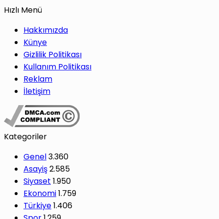
Hızlı Menü
Hakkımızda
Künye
Gizlilik Politikası
Kullanım Politikası
Reklam
İletişim
Kategoriler
Genel
3.360
Asayiş
2.585
Siyaset
1.950
Ekonomi
1.759
Türkiye
1.406
Spor
1.259