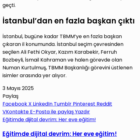
geçti.
İstanbul’dan en fazla başkan çıktı
İstanbul, bugüne kadar TBMM’ye en fazla başkan
çıkaran il konumunda. İstanbul seçim çevresinden
seçilen Ali Fethi Okyar, Kazım Karabekir, Ferruh
Bozbeyli, İsmail Kahraman ve halen görevde olan
Numan Kurtulmuş, TBMM Başkanlığı görevini üstlenen
isimler arasında yer alıyor.
3 Mayıs 2025
Paylaş
Facebook
X
LinkedIn
Tumblr
Pinterest
Reddit
VKontakte
E-Posta ile paylaş
Yazdır
Eğitimde dijital devrim: Her eve eğitim!
Eğitimde dijital devrim: Her eve eğitim!