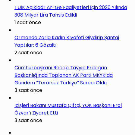
TÜİK Açıkladı: Ar-Ge Faaliyetleri İçin 2026 Yılında
308 Milyar Lira Tahsis Edildi
1 saat önce
Ormanda Zorla Kadın Kıyafeti Giydirip Şantaj
Yaptılar: 6 Gözaltı
2 saat önce
Cumhurbaşkanı Recep Tayyip Erdoğan
Başkanlığında Toplanan AK Parti MKYK’da
Gündem “Terörsüz Türkiye” Süreci Oldu
3 saat önce
İçişleri Bakanı Mustafa Çiftçi, YÖK Başkanı Erol
Özvar’ı Ziyaret Etti
3 saat önce