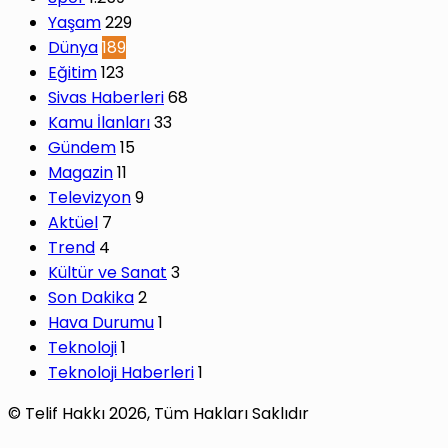
Yaşam
229
Dünya
189
Eğitim
123
Sivas Haberleri
68
Kamu İlanları
33
Gündem
15
Magazin
11
Televizyon
9
Aktüel
7
Trend
4
Kültür ve Sanat
3
Son Dakika
2
Hava Durumu
1
Teknoloji
1
Teknoloji Haberleri
1
© Telif Hakkı 2026, Tüm Hakları Saklıdır