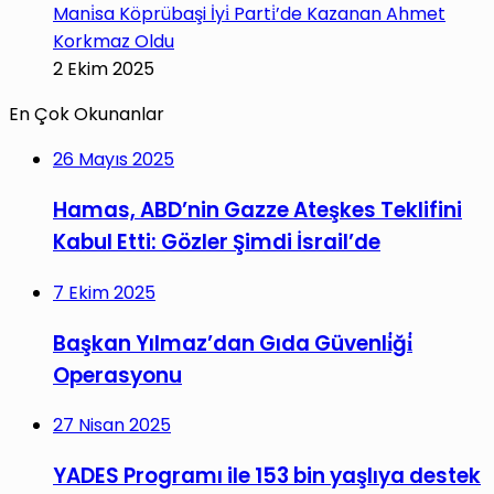
Mani̇sa Köprübaşi İyi̇ Parti̇’de Kazanan Ahmet
Korkmaz Oldu
2 Ekim 2025
En Çok Okunanlar
26 Mayıs 2025
Hamas, ABD’nin Gazze Ateşkes Teklifini
Kabul Etti: Gözler Şimdi İsrail’de
7 Ekim 2025
Başkan Yılmaz’dan Gıda Güvenli̇ği̇
Operasyonu
27 Nisan 2025
YADES Programı ile 153 bin yaşlıya destek