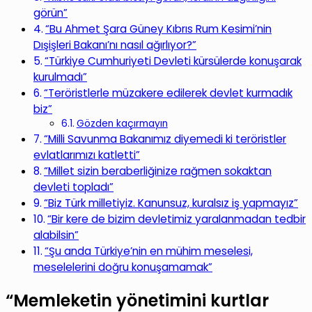
görün”
“Bu Ahmet Şara Güney Kıbrıs Rum Kesimi’nin
Dışişleri Bakanı’nı nasıl ağırlıyor?”
“Türkiye Cumhuriyeti Devleti kürsülerde konuşarak
kurulmadı”
“Teröristlerle müzakere edilerek devlet kurmadık
biz”
Gözden kaçırmayın
“Milli Savunma Bakanımız diyemedi ki teröristler
evlatlarımızı katletti”
“Millet sizin beraberliğinize rağmen sokaktan
devleti topladı”
“Biz Türk milletiyiz. Kanunsuz, kuralsız iş yapmayız”
“Bir kere de bizim devletimiz yaralanmadan tedbir
alabilsin”
“Şu anda Türkiye’nin en mühim meselesi,
meselelerini doğru konuşamamak”
“Memleketin yönetimini kurtlar