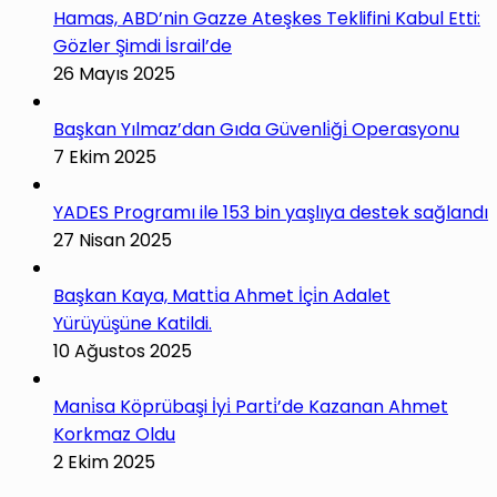
Hamas, ABD’nin Gazze Ateşkes Teklifini Kabul Etti:
Gözler Şimdi İsrail’de
26 Mayıs 2025
Başkan Yılmaz’dan Gıda Güvenli̇ği̇ Operasyonu
7 Ekim 2025
YADES Programı ile 153 bin yaşlıya destek sağlandı
27 Nisan 2025
Başkan Kaya, Matti̇a Ahmet İçi̇n Adalet
Yürüyüşüne Katildi.
10 Ağustos 2025
Mani̇sa Köprübaşi İyi̇ Parti̇’de Kazanan Ahmet
Korkmaz Oldu
2 Ekim 2025