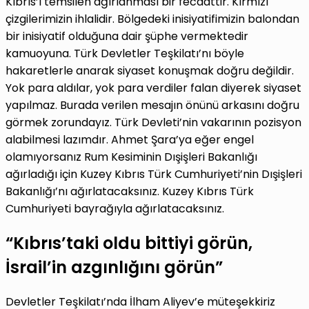
Kıbrıs’ı temsilen ağırlanması bir fecaattir. Kırmızı
çizgilerimizin ihlalidir. Bölgedeki inisiyatifimizin balondan
bir inisiyatif olduğuna dair şüphe vermektedir
kamuoyuna. Türk Devletler Teşkilatı’nı böyle
hakaretlerle anarak siyaset konuşmak doğru değildir.
Yok para aldılar, yok para verdiler falan diyerek siyaset
yapılmaz. Burada verilen mesajın önünü arkasını doğru
görmek zorundayız. Türk Devleti’nin vakarının pozisyon
alabilmesi lazımdır. Ahmet Şara’ya eğer engel
olamıyorsanız Rum Kesiminin Dışişleri Bakanlığı
ağırladığı için Kuzey Kıbrıs Türk Cumhuriyeti’nin Dışişleri
Bakanlığı’nı ağırlatacaksınız. Kuzey Kıbrıs Türk
Cumhuriyeti bayrağıyla ağırlatacaksınız.
“Kıbrıs’taki oldu bittiyi görün,
İsrail’in azgınlığını görün”
Devletler Teşkilatı’nda İlham Aliyev’e müteşekkiriz