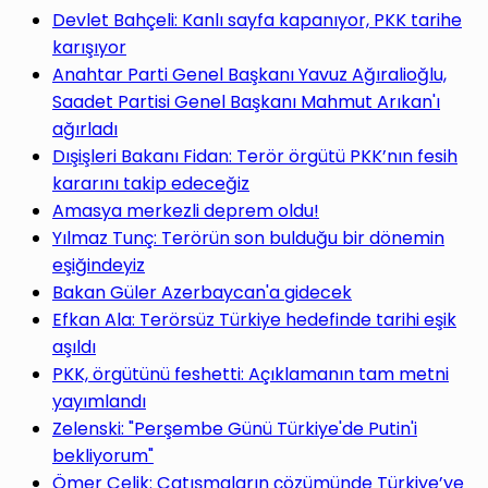
Devlet Bahçeli: Kanlı sayfa kapanıyor, PKK tarihe
karışıyor
Anahtar Parti Genel Başkanı Yavuz Ağıralioğlu,
Saadet Partisi Genel Başkanı Mahmut Arıkan'ı
ağırladı
Dışişleri Bakanı Fidan: Terör örgütü PKK’nın fesih
kararını takip edeceğiz
Amasya merkezli deprem oldu!
Yılmaz Tunç: Terörün son bulduğu bir dönemin
eşiğindeyiz
Bakan Güler Azerbaycan'a gidecek
Efkan Ala: Terörsüz Türkiye hedefinde tarihi eşik
aşıldı
PKK, örgütünü feshetti: Açıklamanın tam metni
yayımlandı
Zelenski: "Perşembe Günü Türkiye'de Putin'i
bekliyorum"
Ömer Çelik: Çatışmaların çözümünde Türkiye’ye