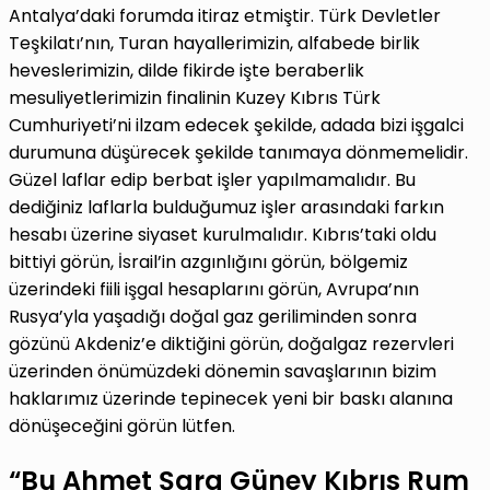
Antalya’daki forumda itiraz etmiştir. Türk Devletler
Teşkilatı’nın, Turan hayallerimizin, alfabede birlik
heveslerimizin, dilde fikirde işte beraberlik
mesuliyetlerimizin finalinin Kuzey Kıbrıs Türk
Cumhuriyeti’ni ilzam edecek şekilde, adada bizi işgalci
durumuna düşürecek şekilde tanımaya dönmemelidir.
Güzel laflar edip berbat işler yapılmamalıdır. Bu
dediğiniz laflarla bulduğumuz işler arasındaki farkın
hesabı üzerine siyaset kurulmalıdır. Kıbrıs’taki oldu
bittiyi görün, İsrail’in azgınlığını görün, bölgemiz
üzerindeki fiili işgal hesaplarını görün, Avrupa’nın
Rusya’yla yaşadığı doğal gaz geriliminden sonra
gözünü Akdeniz’e diktiğini görün, doğalgaz rezervleri
üzerinden önümüzdeki dönemin savaşlarının bizim
haklarımız üzerinde tepinecek yeni bir baskı alanına
dönüşeceğini görün lütfen.
“Bu Ahmet Şara Güney Kıbrıs Rum