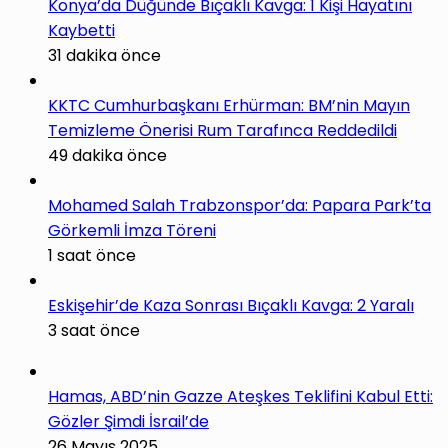
Konya’da Düğünde Bıçaklı Kavga: 1 Kişi Hayatını
Kaybetti
31 dakika önce
KKTC Cumhurbaşkanı Erhürman: BM’nin Mayın
Temizleme Önerisi Rum Tarafınca Reddedildi
49 dakika önce
Mohamed Salah Trabzonspor’da: Papara Park’ta
Görkemli İmza Töreni
1 saat önce
Eskişehir’de Kaza Sonrası Bıçaklı Kavga: 2 Yaralı
3 saat önce
Hamas, ABD’nin Gazze Ateşkes Teklifini Kabul Etti:
Gözler Şimdi İsrail’de
26 Mayıs 2025