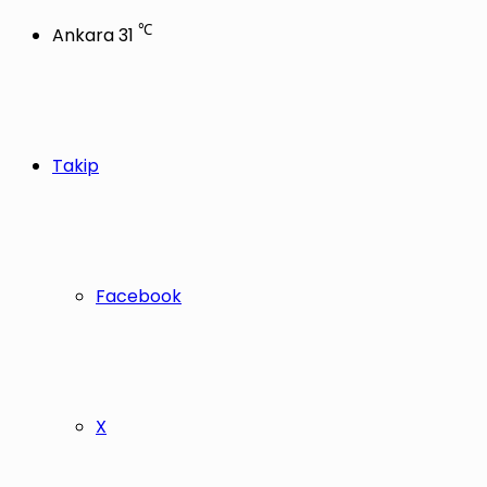
℃
Ankara
31
Takip
Facebook
X