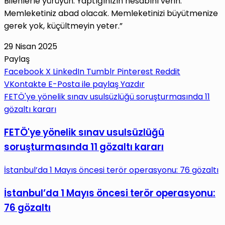
Bilenlerle yürüyün. Yaptığınızın hesabını verin.
Memleketiniz abad olacak. Memleketinizi büyütmenize
gerek yok, küçültmeyin yeter.”
29 Nisan 2025
Paylaş
Facebook
X
LinkedIn
Tumblr
Pinterest
Reddit
VKontakte
E-Posta ile paylaş
Yazdır
FETÖ'ye yönelik sınav usulsüzlüğü soruşturmasında 11
gözaltı kararı
FETÖ'ye yönelik sınav usulsüzlüğü
soruşturmasında 11 gözaltı kararı
İstanbul’da 1 Mayıs öncesi terör operasyonu: 76 gözaltı
İstanbul’da 1 Mayıs öncesi terör operasyonu:
76 gözaltı