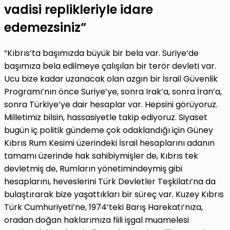
vadisi replikleriyle idare
edemezsiniz”
“Kıbrıs’ta başımızda büyük bir bela var. Suriye’de
başımıza bela edilmeye çalışılan bir terör devleti var.
Ucu bize kadar uzanacak olan azgın bir İsrail Güvenlik
Programı’nın önce Suriye’ye, sonra Irak’a, sonra İran’a,
sonra Türkiye’ye dair hesaplar var. Hepsini görüyoruz.
Milletimiz bilsin, hassasiyetle takip ediyoruz. Siyaset
bugün iç politik gündeme çok odaklandığı için Güney
Kıbrıs Rum Kesimi üzerindeki İsrail hesaplarını adanın
tamamı üzerinde hak sahibiymişler de, Kıbrıs tek
devletmiş de, Rumların yönetimindeymiş gibi
hesaplarını, heveslerini Türk Devletler Teşkilatı’na da
bulaştırarak bize yaşattıkları bir süreç var. Kuzey Kıbrıs
Türk Cumhuriyeti’ne, 1974’teki Barış Harekatı’nıza,
oradan doğan haklarımıza fiili işgal muamelesi