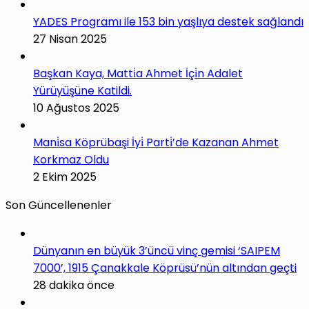
YADES Programı ile 153 bin yaşlıya destek sağlandı
27 Nisan 2025
Başkan Kaya, Matti̇a Ahmet İçi̇n Adalet
Yürüyüşüne Katildi.
10 Ağustos 2025
Mani̇sa Köprübaşi İyi̇ Parti̇’de Kazanan Ahmet
Korkmaz Oldu
2 Ekim 2025
Son Güncellenenler
Dünyanın en büyük 3’üncü vinç gemisi ‘SAIPEM
7000’, 1915 Çanakkale Köprüsü’nün altından geçti
28 dakika önce