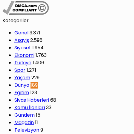
Kategoriler
Genel
3.371
Asayiş
2.596
Siyaset
1.954
Ekonomi
1.763
Türkiye
1.406
Spor
1.271
Yaşam
229
Dünya
189
Eğitim
123
Sivas Haberleri
68
Kamu İlanları
33
Gündem
15
Magazin
11
Televizyon
9