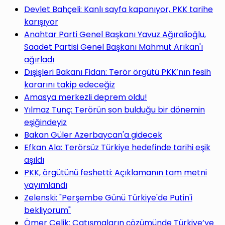
Devlet Bahçeli: Kanlı sayfa kapanıyor, PKK tarihe
karışıyor
Anahtar Parti Genel Başkanı Yavuz Ağıralioğlu,
Saadet Partisi Genel Başkanı Mahmut Arıkan'ı
ağırladı
Dışişleri Bakanı Fidan: Terör örgütü PKK’nın fesih
kararını takip edeceğiz
Amasya merkezli deprem oldu!
Yılmaz Tunç: Terörün son bulduğu bir dönemin
eşiğindeyiz
Bakan Güler Azerbaycan'a gidecek
Efkan Ala: Terörsüz Türkiye hedefinde tarihi eşik
aşıldı
PKK, örgütünü feshetti: Açıklamanın tam metni
yayımlandı
Zelenski: "Perşembe Günü Türkiye'de Putin'i
bekliyorum"
Ömer Çelik: Çatışmaların çözümünde Türkiye’ye