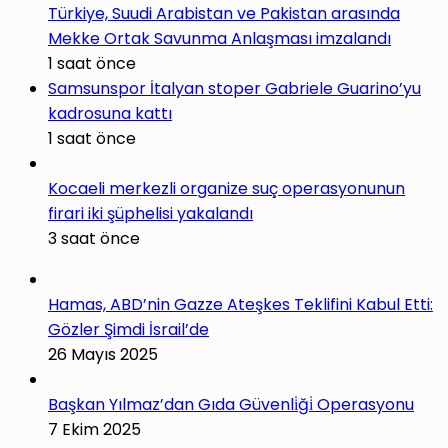
Türkiye, Suudi Arabistan ve Pakistan arasında
Mekke Ortak Savunma Anlaşması imzalandı
1 saat önce
Samsunspor İtalyan stoper Gabriele Guarino’yu
kadrosuna kattı
1 saat önce
Kocaeli merkezli organize suç operasyonunun
firari iki şüphelisi yakalandı
3 saat önce
Hamas, ABD’nin Gazze Ateşkes Teklifini Kabul Etti:
Gözler Şimdi İsrail’de
26 Mayıs 2025
Başkan Yılmaz’dan Gıda Güvenli̇ği̇ Operasyonu
7 Ekim 2025