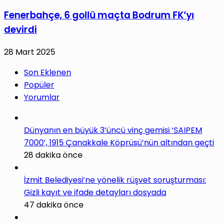
Fenerbahçe, 6 gollü maçta Bodrum FK’yı
devirdi
28 Mart 2025
Son Eklenen
Popüler
Yorumlar
Dünyanın en büyük 3’üncü vinç gemisi ‘SAIPEM
7000’, 1915 Çanakkale Köprüsü’nün altından geçti
28 dakika önce
İzmit Belediyesi’ne yönelik rüşvet soruşturması:
Gizli kayıt ve ifade detayları dosyada
47 dakika önce