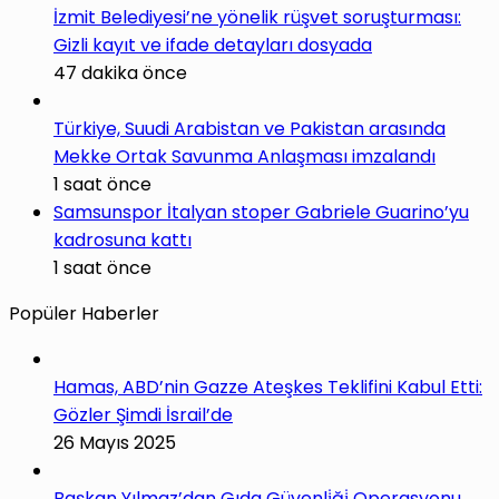
İzmit Belediyesi’ne yönelik rüşvet soruşturması:
Gizli kayıt ve ifade detayları dosyada
47 dakika önce
Türkiye, Suudi Arabistan ve Pakistan arasında
Mekke Ortak Savunma Anlaşması imzalandı
1 saat önce
Samsunspor İtalyan stoper Gabriele Guarino’yu
kadrosuna kattı
1 saat önce
Popüler Haberler
Hamas, ABD’nin Gazze Ateşkes Teklifini Kabul Etti:
Gözler Şimdi İsrail’de
26 Mayıs 2025
Başkan Yılmaz’dan Gıda Güvenli̇ği̇ Operasyonu